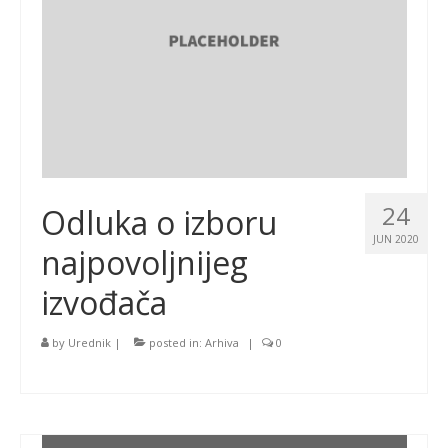
24
Odluka o izboru
JUN 2020
najpovoljnijeg
izvođača
by
Urednik
|
posted in:
Arhiva
|
0