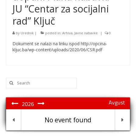
JU “Centar za socijalni
rad” Ključ
by
Urednik
|
posted in:
Arhiva
,
Javne nabavke
|
0
Dokument se nalazi na linku ispod http://opcina-
kljuc.ba/wp-content/uploads/2020/06/CSR.pdf
Search
for:
Avgust
2026
No event found