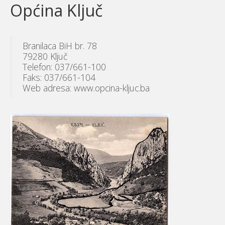
Općina Ključ
Branilaca BiH br. 78
79280 Ključ
Telefon: 037/661-100
Faks: 037/661-104
Web adresa: www.opcina-kljuc.ba