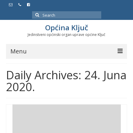
Search
for:
Općina Ključ
Jedinstveni općinski organ uprave općine Ključ
Menu
Dokumenti
Daily Archives: 24. Juna
Službeni glasnici
2020.
Javne nabavke
Značajni datumi i manifestacije
Program energetske efikasnosti u stambenom
sektoru