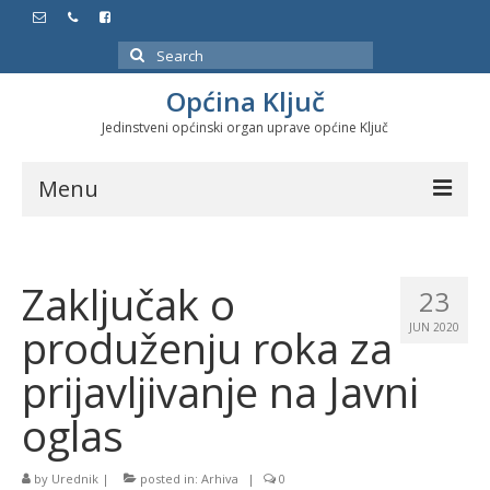
Search
for:
Općina Ključ
Jedinstveni općinski organ uprave općine Ključ
Menu
Dokumenti
Zaključak o
Službeni glasnici
23
produženju roka za
JUN 2020
Javne nabavke
prijavljivanje na Javni
Značajni datumi i manifestacije
oglas
Program energetske efikasnosti u stambenom
sektoru
by
Urednik
|
posted in:
Arhiva
|
0