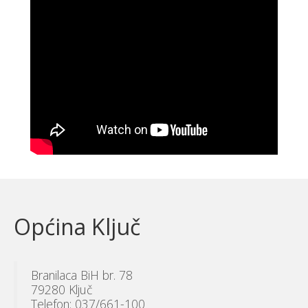
Općina Ključ
Branilaca BiH br. 78
79280 Ključ
Telefon: 037/661-100