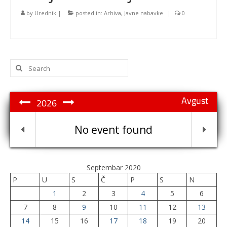
by
Urednik
|
posted in:
Arhiva
,
Javne nabavke
|
0
Search
for:
Avgust
2026
No event found
Septembar 2020
P
U
S
Č
P
S
N
1
2
3
4
5
6
7
8
9
10
11
12
13
14
15
16
17
18
19
20