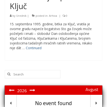
Ključ
by
Urednik
|
posted in:
Arhiva
|
0
15. septembra 1995. godine, bitka za Ključ, vratila je
ovome gradu najveće bogatstvo što ga čovjek može
poželjeti i imati – slobodu! Dan oslobođenja općine
Ključ od fašizma, Ključankama i Ključanima, brojnim
svjedocima tadašnjih mračnih ratnih vremena, nikako
nije dât …
Continued
Search
for:
Avgust
2026
No event found