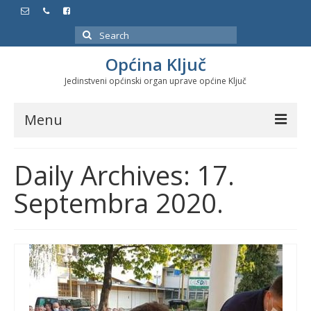
Search
for:
Općina Ključ
Jedinstveni općinski organ uprave općine Ključ
Menu
Dokumenti
Daily Archives: 17.
Službeni glasnici
Septembra 2020.
Javne nabavke
Značajni datumi i manifestacije
Program energetske efikasnosti u stambenom
sektoru