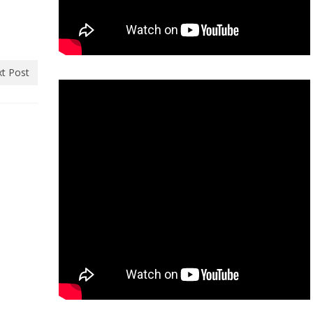
t Post