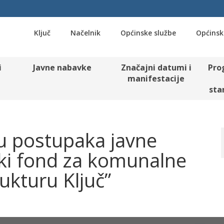
Ključ
Načelnik
Općinske službe
Općinsk
i
Javne nabavke
Značajni datumi i
Pro
manifestacije
sta
u postupaka javne
ki fond za komunalne
rukturu Ključ”