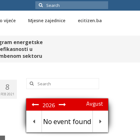
Search
for:
o vijeće
Mjesne zajednice
ecitizen.ba
gram energetske
efikasnosti u
mbenom sektoru
Search
8
for:
FEB 2021
Avgust
2026
No event found