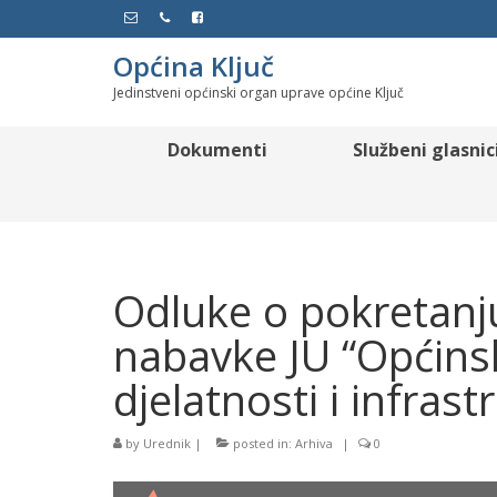
Općina Ključ
Jedinstveni općinski organ uprave općine Ključ
Dokumenti
Službeni glasnic
Odluke o pokretanj
nabavke JU “Općins
djelatnosti i infrast
by
Urednik
|
posted in:
Arhiva
|
0