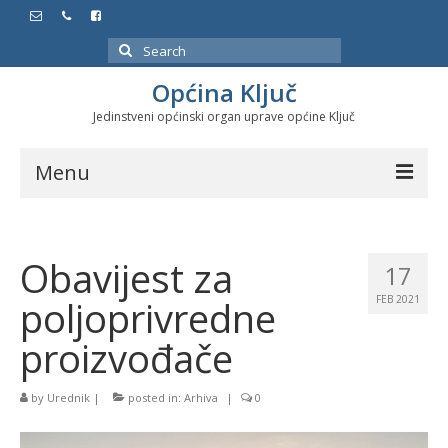
Search
for:
Općina Ključ
Jedinstveni općinski organ uprave općine Ključ
Menu
Dokumenti
Obavijest za
Službeni glasnici
17
poljoprivredne
FEB 2021
Javne nabavke
proizvođače
Značajni datumi i manifestacije
Program energetske efikasnosti u stambenom
by
Urednik
|
posted in:
Arhiva
|
0
sektoru