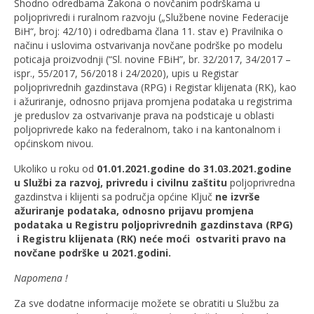
Shodno odredbama Zakona o novčanim podrškama u
poljoprivredi i ruralnom razvoju („Službene novine Federacije
BiH“, broj: 42/10) i odredbama člana 11. stav e)
Pravilnika o
načinu i uslovima ostvarivanja novčane podrške po modelu
poticaja proizvodnji (“Sl. novine FBiH”, br. 32/2017, 34/2017 –
ispr., 55/2017, 56/2018 i 24/2020), upis u Registar
poljoprivrednih gazdinstava (RPG) i Registar klijenata (RK), kao
i ažuriranje, odnosno prijava promjena podataka u registrima
je preduslov za ostvarivanje prava na podsticaje u oblasti
poljoprivrede kako na federalnom, tako i na kantonalnom i
općinskom nivou.
Ukoliko u roku od
01.01.2021.godine
do
31.03.2021.godine
u
Službi za razvoj, privredu i civilnu zaštitu
poljoprivredna
gazdinstva i klijenti sa područja općine Ključ
ne
izvr
š
e
ažuriranje podataka, odnosno prijavu promjena
podataka
u
Registru poljoprivrednih gazdinstava (RPG)
i Registru klijenata (RK) neće moći
ostvariti pravo na
novčane podrške u 2021.godini.
Napomena !
Za sve dodatne informacije možete se obratiti u Službu za