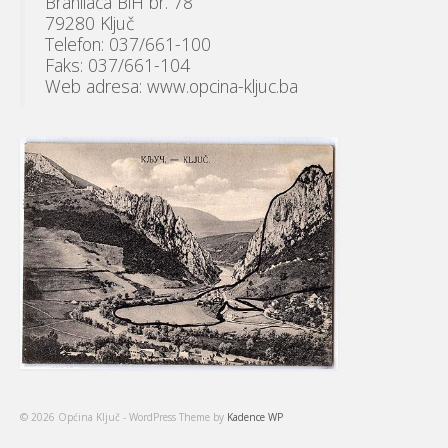
Branilaca BiH br. 78
79280 Ključ
Telefon: 037/661-100
Faks: 037/661-104
Web adresa: www.opcina-kljuc.ba
© 2026 Općina Ključ - WordPress Theme by
Kadence WP