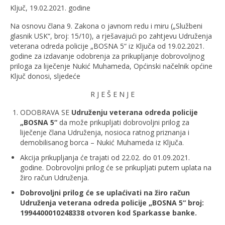
Ključ, 19.02.2021. godine
Na osnovu člana 9. Zakona o javnom redu i miru („Službeni
glasnik USK“, broj: 15/10), a rješavajući po zahtjevu Udruženja
veterana odreda policije „BOSNA 5“ iz Ključa od 19.02.2021.
godine za izdavanje odobrenja za prikupljanje dobrovoljnog
priloga za liječenje Nukić Muhameda, Općinski načelnik općine
Ključ donosi, sljedeće
R J E Š E N J E
ODOBRAVA SE
Udruženju veterana odreda policije
„BOSNA 5“
da može prikupljati dobrovoljni prilog za
liječenje člana Udruženja, nosioca ratnog priznanja i
demobilisanog borca – Nukić Muhameda iz Ključa.
Akcija prikupljanja će trajati od 22.02. do 01.09.2021.
godine. Dobrovoljni prilog će se prikupljati putem uplata na
žiro račun Udruženja.
Dobrovoljni prilog će se uplaćivati na žiro račun
Udruženja veterana odreda policije „BOSNA 5“ broj:
1994400010248338 otvoren kod Sparkasse banke.