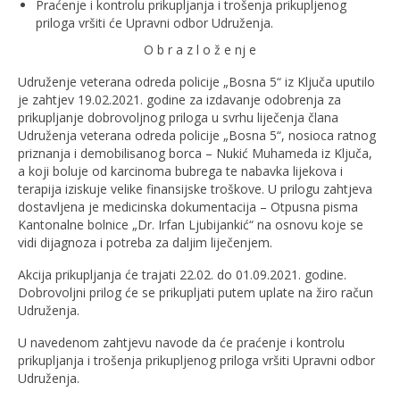
Praćenje i kontrolu prikupljanja i trošenja prikupljenog
priloga vršiti će Upravni odbor Udruženja.
O b r a z l o ž e nj e
Udruženje veterana odreda policije „Bosna 5“ iz Ključa uputilo
je zahtjev 19.02.2021. godine za izdavanje odobrenja za
prikupljanje dobrovoljnog priloga u svrhu liječenja člana
Udruženja veterana odreda policije „Bosna 5“, nosioca ratnog
priznanja i demobilisanog borca – Nukić Muhameda iz Ključa,
a koji boluje od karcinoma bubrega te nabavka lijekova i
terapija iziskuje velike finansijske troškove. U prilogu zahtjeva
dostavljena je medicinska dokumentacija – Otpusna pisma
Kantonalne bolnice „Dr. Irfan Ljubijankić“ na osnovu koje se
vidi dijagnoza i potreba za daljim liječenjem.
Akcija prikupljanja će trajati 22.02. do 01.09.2021. godine.
Dobrovoljni prilog će se prikupljati putem uplate na žiro račun
Udruženja.
U navedenom zahtjevu navode da će praćenje i kontrolu
prikupljanja i trošenja prikupljenog priloga vršiti Upravni odbor
Udruženja.