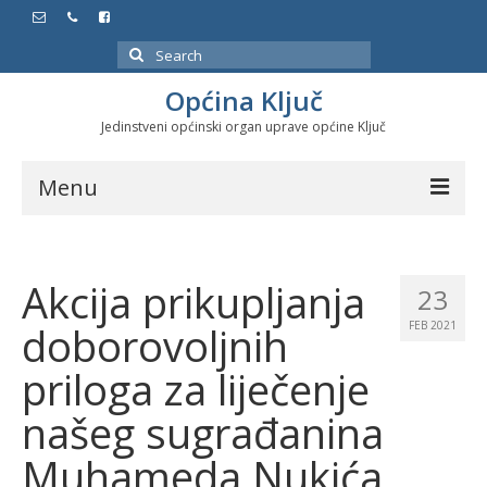
Search
for:
Općina Ključ
Jedinstveni općinski organ uprave općine Ključ
Menu
Dokumenti
Akcija prikupljanja
Službeni glasnici
23
doborovoljnih
FEB 2021
Javne nabavke
priloga za liječenje
Značajni datumi i manifestacije
našeg sugrađanina
Program energetske efikasnosti u stambenom
sektoru
Muhameda Nukića