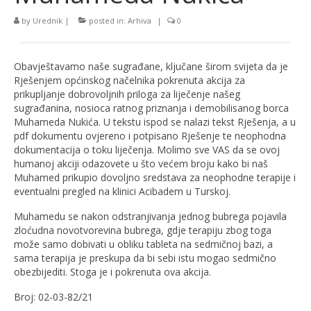
by
Urednik
|
posted in:
Arhiva
|
0
Obavještavamo naše sugrađane, ključane širom svijeta da je
Rješenjem općinskog načelnika pokrenuta akcija za
prikupljanje dobrovoljnih priloga za liječenje našeg
sugrađanina, nosioca ratnog priznanja i demobilisanog borca
Muhameda Nukića. U tekstu ispod se nalazi tekst Rješenja, a u
pdf dokumentu ovjereno i potpisano Rješenje te neophodna
dokumentacija o toku liječenja. Molimo sve VAS da se ovoj
humanoj akciji odazovete u što većem broju kako bi naš
Muhamed prikupio dovoljno sredstava za neophodne terapije i
eventualni pregled na klinici Acibadem u Turskoj.
Muhamedu se nakon odstranjivanja jednog bubrega pojavila
zloćudna novotvorevina bubrega, gdje terapiju zbog toga
može samo dobivati u obliku tableta na sedmičnoj bazi, a
sama terapija je preskupa da bi sebi istu mogao sedmično
obezbijediti. Stoga je i pokrenuta ova akcija.
Broj: 02-03-82/21