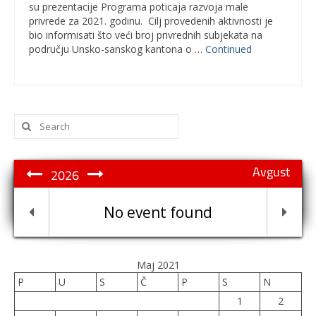
su prezentacije Programa poticaja razvoja male
privrede za 2021. godinu. Cilj provedenih aktivnosti je
bio informisati što veći broj privrednih subjekata na
području Unsko-sanskog kantona o …
Continued
Search
for:
Avgust
2026
No event found
Maj 2021
P
U
S
Č
P
S
N
1
2