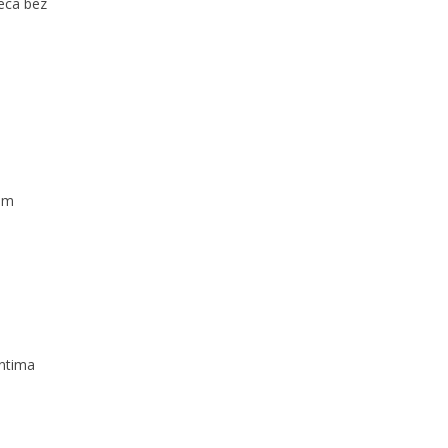
jeca bez
kom
entima