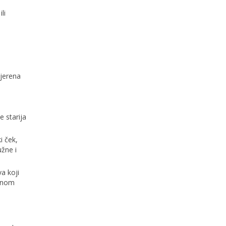
li
vjerena
 starija
i ček,
užne i
a koji
renom