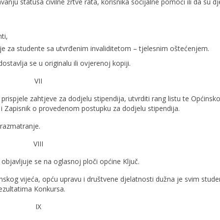
avanju statusa civilne žrtve rata, korisnika socijalne pomoći ili da su d
ti,
nje za studente sa utvrđenim invaliditetom – tjelesnim oštećenjem.
tavlja se u originalu ili ovjerenoj kopiji.
VII
prispjele zahtjeve za dodjelu stipendija, utvrditi rang listu te Općins
ao i Zapisnik o provedenom postupku za dodjelu stipendija.
 razmatranje.
VIII
 objavljuje se na oglasnoj ploči općine Ključ.
nskog vijeća, opću upravu i društvene djelatnosti dužna je svim stud
 rezultatima Konkursa.
IX