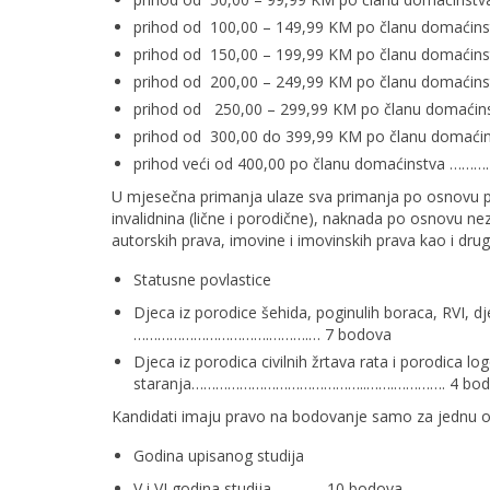
prihod od 100,00 – 149,99 KM po članu domaći
prihod od 150,00 – 199,99 KM po članu domaćin
prihod od 200,00 – 249,99 KM po članu domaći
prihod od 250,00 – 299,99 KM po članu domaći
prihod od 300,00 do 399,99 KM po članu domaći
prihod veći od 400,00 po članu domaćinstva ……
U mjesečna primanja ulaze sva primanja po osnovu pl
invalidnina (lične i porodične), naknada po osnovu n
autorskih prava, imovine i imovinskih prava kao i drugi
Statusne povlastice
Djeca iz porodice šehida, poginulih boraca, RVI, d
…………………………….……….… 7 bodov
Djeca iz porodica civilnih žrtava rata i porodica lo
staranja……………………………………..…….…………. 4 bod
Kandidati imaju pravo na bodovanje samo za jednu od
Godina upisanog studija
V i VI godina studija ………….10 bodova