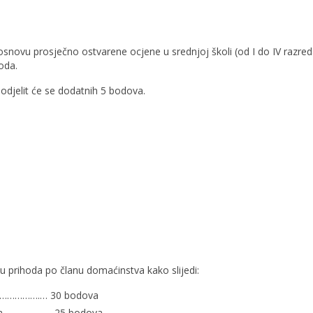
osnovu prosječno ostvarene ocjene u srednjoj školi (od I do IV razred
boda.
 dodjelit će se dodatnih 5 bodova.
vu prihoda po članu domaćinstva kako slijedi:
 ……………….… 30 bodova
tva ……………… 25 bodova