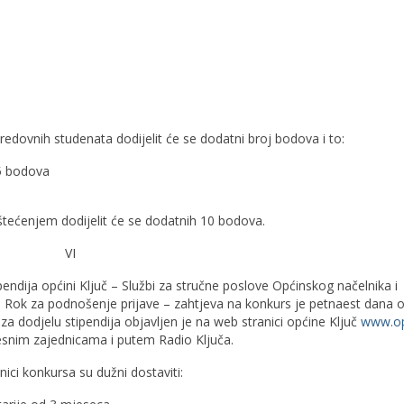
redovnih studenata dodijelit će se dodatni broj bodova i to:
5 bodova
štećenjem dodijelit će se dodatnih 10 bodova.
VI
endija općini Ključ – Službi za stručne poslove Općinskog načelnika i
i. Rok za podnošenje prijave – zahtjeva na konkurs je petnaest dana 
a dodjelu stipendija objavljen je na web stranici općine Ključ
www.op
jesnim zajednicama i putem Radio Ključa.
i konkursa su dužni dostaviti: