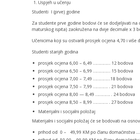
Uspjeh u učenju
Studenti I (prve) godine
Za studente prve godine bodovi će se dodjeljivati na 
maturskog ispita) zaokružena na dvije decimale x 3 
Učenicima koji su ostvarili prosjek ocjena 4,70 i više
Studenti starijih godina
prosjek ocjena 6,00 – 6,49 …………… 12 bodova
prosjek ocjena 6,50 – 6,99 …………… 15 bodova
prosjek ocjena 7,00 – 7,49 ……………18 bodova
prosjek ocjena 7,50 – 7,99 …………. . 21 bodova
prosjek ocjena 8,00 — 8,49 …………. . 24 bodova
prosjek ocjena 8,50 – 8,99 …………. . 27 bodova
Materijalni i socijalni položaj
Materijalni i socijalni položaj će se bodovati na osno
prihod od 0 – 49,99 KM po članu domaćinstva
prihod od 50,00 – 99,99 KM po članu domaćins