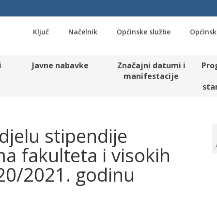
Ključ
Načelnik
Općinske službe
Općinsk
i
Javne nabavke
Značajni datumi i
Pro
manifestacije
sta
djelu stipendije
 fakulteta i visokih
020/2021. godinu