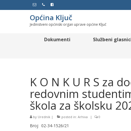
Općina Ključ
Jedinstveni općinski organ uprave općine Ključ
Dokumenti
Službeni glasnic
K O N K U R S za do
redovnim studentima
škola za školsku 2
by
Urednik
|
posted in:
Arhiva
|
0
Broj: 02-34-1526/21