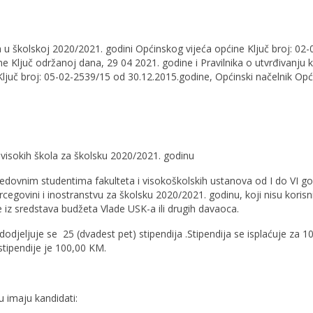
a u školskoj 2020/2021. godini Općinskog vijeća općine Ključ broj: 02-
e Ključ održanoj dana, 29 04 2021. godine i Pravilnika o utvrđivanju kr
Ključ broj: 05-02-2539/15 od 30.12.2015.godine, Općinski načelnik Opć
 visokih škola za školsku 2020/2021. godinu
redovnim studentima fakulteta i visokoškolskih ustanova od I do VI g
cegovini i inostranstvu za školsku 2020/2021. godinu, koji nisu korisni
ne iz sredstava budžeta Vlade USK-a ili drugih davaoca.
djeljuje se 25 (dvadest pet) stipendija .Stipendija se isplaćuje za 10
tipendije je 100,00 KM.
maju kandidati: