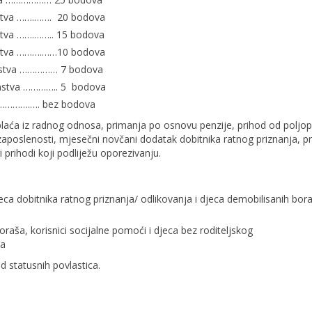
nstva …….……. 20 bodova
stva …….…….. 15 bodova
nstva ……….……10 bodova
nstva …………… 7 bodova
nstva ………….. 5 bodova
…………….…. bez bodova
aća iz radnog odnosa, primanja po osnovu penzije, prihod od poljop
ezaposlenosti, mjesečni novčani dodatak dobitnika ratnog priznanja, p
 prihodi koji podliježu oporezivanju.
jeca dobitnika ratnog priznanja/ odlikovanja i djeca demobilisanih bor
a
goraša, korisnici socijalne pomoći i djeca bez roditeljskog
a
 statusnih povlastica.