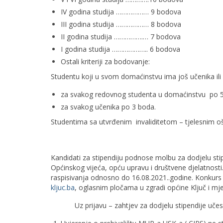
IV godina studija ……………… 9 bodova
III godina studija ……………… 8 bodova
II godina studija …………….… 7 bodova
I godina studija ……………….. 6 bodova
Ostali kriteriji za bodovanje:
Studentu koji u svom domaćinstvu ima još učenika ili 
za svakog redovnog studenta u domaćinstvu po 
za svakog učenika po 3 boda.
Studentima sa utvrđenim invaliditetom – tjelesnim o
Kandidati za stipendiju podnose molbu za dodjelu stip
Općinskog vijeća, opću upravu i društvene djelatnost
raspisivanja odnosno do 16.08.2021..godine. Konkurs z
kljuc.ba
, oglasnim pločama u zgradi općine Ključ i m
Uz prijavu – zahtjev za dodjelu stipendije učesnic