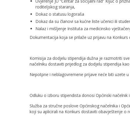
Uvjerenje JU “Centar za socijalni rad” Ključ o prizn
roditeljskog staranja,
Dokaz o statusu logoraša
Dokaz da su članovi sa kućne liste učenici ili studen
Nalaz i mišljenje Instituta za medicinsko vještače
Dokumentacija koja se prilaže uz prijavu na Konkurs dos
Komisija za dodjelu stipendija dužna je razmotriti sve 
načelniku dostaviti prijedlog za dodjelu stipendija k
Nepotpne i neblagovremene prijave neće biti uzete u
Odluku o izboru stipendista donosi Općinski načelnik i
Služba za stručne poslove Općinskog načelnika i Opći
koji su aplicirali na Konkurs dostaviti obavještenje o