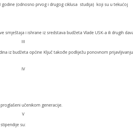
VI godine (odnosno prvog i drugog ciklusa studija) koji su u tekućoj
škove smještaja i ishrane iz sredstava budžeta Vlade USK-a ili drugih da
III
na iz budžeta općine Ključ takođe podliježu ponovnom prijavljivanju
IV
i proglašeni učenikom generacije.
V
 stipendije su: