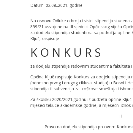
Datum: 02.08..2021. godine
Na osnovu Odluke o broju i visini stipendija studenat
859/21 usvojene na III sjednici Općinskog vijeća Općin
za dodjelu stipendija studentima sa područja općine 
Ključ, raspisuje
K O N K U R S
za dodjelu stipendije redovnim studentima fakulteta i
Općina Ključ raspisuje Konkurs za dodjelu stipendija 
(odnosno prvog i drugog ciklusa studija) u Bosni i Her
stipendija ili subvencija za troškove smeštaja i ishra
Za školsku 2020/2021.godinu iz budžeta općine Ključ do
mjeseci tekuće akademske godine, a mjesečni iznos s
II
Pravo na dodjelu stipendija po ovom Konkursu i