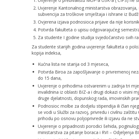
Uvjerenje o prebivalištu MUP-a USK-a ( CIPS) ne st
Uvjerenje Kantonalnog ministarstva obrazovanja, nau
subvencija za troškove smještaja i ishrane iz Bud
Ovjerena izjava podnosioca prijave da nije korisnik 
Potvrda fakulteta o upisu odgovarajućeg semestr
Za studente I godine studija svjedočanstvo svih ra
Za studente starijih godina uvjerenje fakulteta o pol
kopija indeksa,
Kućna lista ne starija od 3 mjeseca,
Potvrda Biroa za zapošljavanje o privremenoj nez
do 15 dana,
Uvjerenje o prihodima ostvarenim u zadnja tri mje
invalidnina iz oblasti BIZ-a i drugi dokazi o visini
druge djelatnosti, dopunskog rada, imovinskih prava
Podnosioc molbe za dodjelu stipendija ili član nje
se vodi u Službi za razvoj, privredu i civilnu zašti
prihodu po osnovu poljoprivrede ili izjavu da ne st
Uvjerenje o pripadnosti porodici šehida, poginulo
ministarstva za pitanje boraca i RVI – Odjeljenja BI