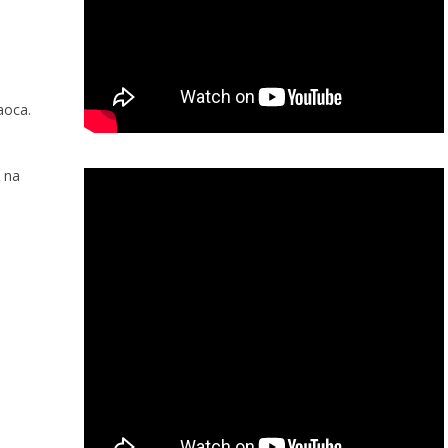
vaoca.
 na