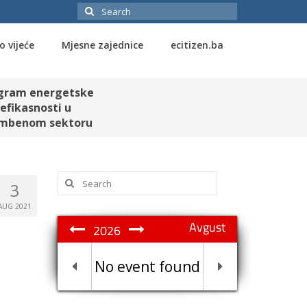
Search
for:
o vijeće
Mjesne zajednice
ecitizen.ba
gram energetske
efikasnosti u
mbenom sektoru
Search
3
for:
AUG 2021
Avgust
2026
No event found