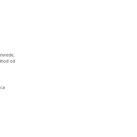
rivrede,
rihod od
aca