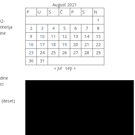
August 2021
P
U
S
Č
P
S
N
1
02-
iterija
2
3
4
5
6
7
8
ine
9
10
11
12
13
14
15
16
17
18
19
20
21
22
23
24
25
26
27
28
29
30
31
« jul
sep »
odine
ci
 (deset)