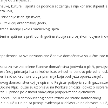
arije od 3 mjeseca ,
ke, kulture i sporta da podnosilac zahtjeva nije korisnik stipendije i
žeta USK,
stipendije iz drugih izvora,
a u tekućoj akademskoj godini,
zreda srednje škole i maturskog ispita.
oženim ispitima iz prethodnih godina studija sa prosjekom ocjena ili o
aposlenosti za sve nezaposlene članove domaćinstva sa kućne liste ne
seca za sve zaposlene članove domaćinstva (potvrda o plaći, penzijsk
 mjesečnog primanja lica sa kućne liste, prihod na osnovu privredne, usl
 ili slično, kao i sva druga primanja koja podliježu oporezivanju) ,
govog domaćinstva koji je upisan u Registar poljoprivrednih gazdinstav
tu Općine Ključ, dužni su uz prijavu na Konkurs priložiti i dokaz o ostva
varuju prihod po osnovu obavljanja poljoprivredne djelatnosti.
g borca, RVI ili demobilisanog borca izdato od strane Kantonalnog
Z-a Ključ ili Grupe za pitanje evidencija iz oblasti vojne obaveze Ključ,