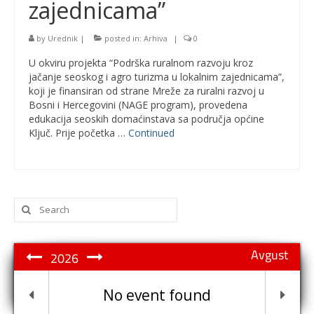
zajednicama”
by
Urednik
|
posted in:
Arhiva
|
0
U okviru projekta “Podrška ruralnom razvoju kroz
jačanje seoskog i agro turizma u lokalnim zajednicama”,
koji je finansiran od strane Mreže za ruralni razvoj u
Bosni i Hercegovini (NAGE program), provedena
edukacija seoskih domaćinstava sa područja općine
Ključ. Prije početka …
Continued
Search
for:
Avgust
2026
No event found