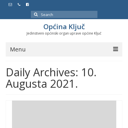
Search
for:
Općina Ključ
Jedinstveni općinski organ uprave općine Ključ
Menu
Dokumenti
Daily Archives: 10.
Službeni glasnici
Augusta 2021.
Javne nabavke
Značajni datumi i manifestacije
Program energetske efikasnosti u stambenom
sektoru