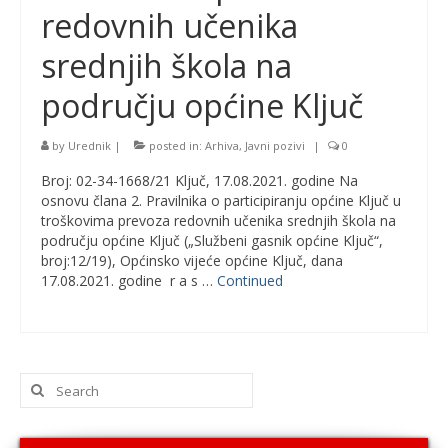
redovnih učenika
srednjih škola na
području općine Ključ
by
Urednik
|
posted in:
Arhiva
,
Javni pozivi
|
0
Broj: 02-34-1668/21 Ključ, 17.08.2021. godine Na
osnovu člana 2. Pravilnika o participiranju općine Ključ u
troškovima prevoza redovnih učenika srednjih škola na
području općine Ključ („Službeni gasnik općine Ključ“,
broj:12/19), Općinsko vijeće općine Ključ, dana
17.08.2021. godine r a s …
Continued
Search
for: