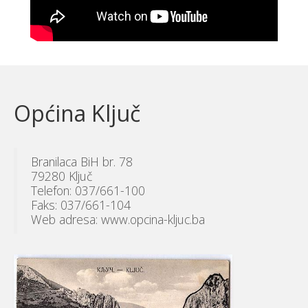
Općina Ključ
Branilaca BiH br. 78
79280 Ključ
Telefon: 037/661-100
Faks: 037/661-104
Web adresa: www.opcina-kljuc.ba