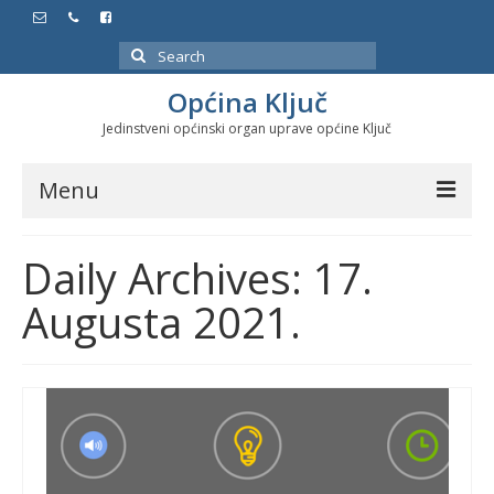
Search
for:
Općina Ključ
Jedinstveni općinski organ uprave općine Ključ
Menu
Dokumenti
Daily Archives: 17.
Službeni glasnici
Augusta 2021.
Javne nabavke
Značajni datumi i manifestacije
Program energetske efikasnosti u stambenom
sektoru