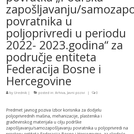
zapošljavanju/samozapo
povratnika u
poljoprivredi u periodu
2022- 2023.godina“ za
područje entiteta
Federacija Bosne i
Hercegovine
by
Urednik
|
posted in:
Arhiva
,
Javni pozivi
|
0
Predmet javnog poziva Izbor korisnika za dodjelu
poljoprivrednih mašina, mehanizacije, plastenika i
građevinskog materijala u cilju podrške
zapošljavanju/samozapošljavanju povratnika u poljoprivredi na
prostoru entiteta Federacija Bosne i Hercegovine, za sljedeće