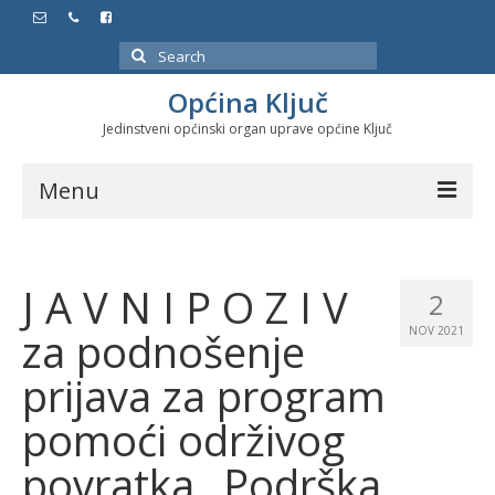
Search
for:
Općina Ključ
Jedinstveni općinski organ uprave općine Ključ
Menu
Dokumenti
J A V N I P O Z I V
Službeni glasnici
2
za podnošenje
NOV 2021
Javne nabavke
prijava za program
Značajni datumi i manifestacije
pomoći održivog
Program energetske efikasnosti u stambenom
sektoru
povratka „Podrška