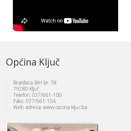
Općina Ključ
Branilaca BiH br. 78
79280 Ključ
Telefon: 037/661-100
Faks: 037/661-104
Web adresa: www.opcina-kljuc.ba