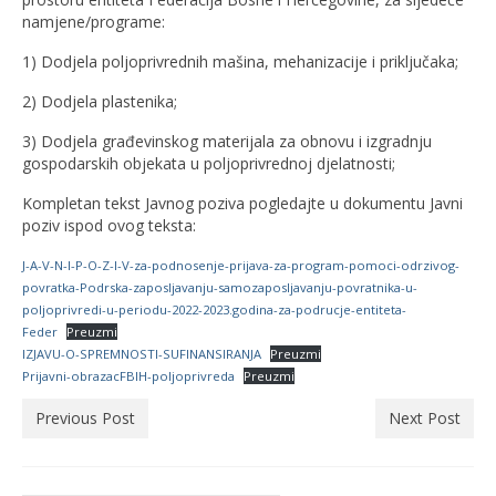
namjene/programe:
1) Dodjela poljoprivrednih mašina, mehanizacije i priključaka;
2) Dodjela plastenika;
3) Dodjela građevinskog materijala za obnovu i izgradnju
gospodarskih objekata u poljoprivrednoj djelatnosti;
Kompletan tekst Javnog poziva pogledajte u dokumentu Javni
poziv ispod ovog teksta:
J-A-V-N-I-P-O-Z-I-V-za-podnosenje-prijava-za-program-pomoci-odrzivog-
povratka-Podrska-zaposljavanju-samozaposljavanju-povratnika-u-
poljoprivredi-u-periodu-2022-2023.godina-za-podrucje-entiteta-
Feder
Preuzmi
IZJAVU-O-SPREMNOSTI-SUFINANSIRANJA
Preuzmi
Prijavni-obrazacFBIH-poljoprivreda
Preuzmi
Previous Post
Next Post