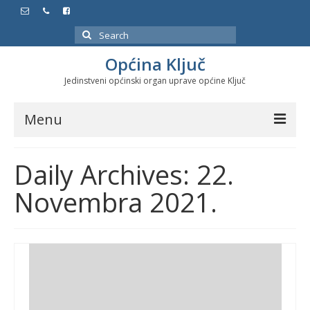
Search
for:
Općina Ključ
Jedinstveni općinski organ uprave općine Ključ
Menu
Dokumenti
Daily Archives: 22.
Službeni glasnici
Novembra 2021.
Javne nabavke
Značajni datumi i manifestacije
Program energetske efikasnosti u stambenom
sektoru