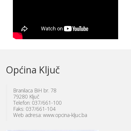
Općina Ključ
Branilaca BiH br. 78
79280 Ključ
Telefon: 037/661-100
Faks: 037/661-104
Web adresa: www.opcina-kljuc.ba