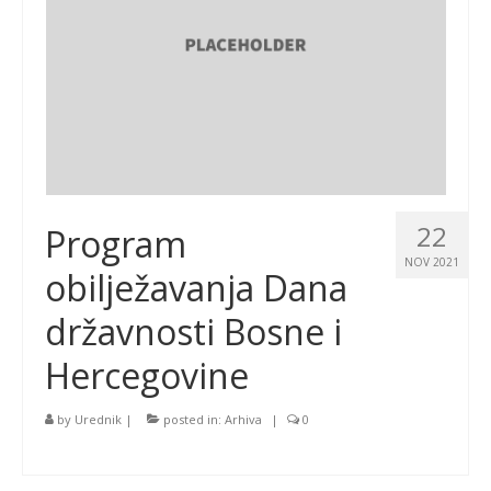
22
Program
NOV 2021
obilježavanja Dana
državnosti Bosne i
Hercegovine
by
Urednik
|
posted in:
Arhiva
|
0