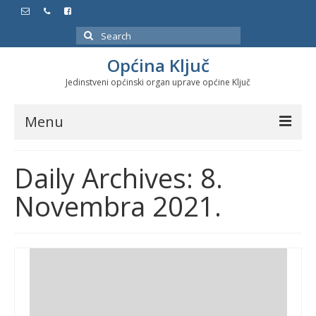
Search
for:
Općina Ključ
Jedinstveni općinski organ uprave općine Ključ
Menu
Dokumenti
Daily Archives: 8.
Službeni glasnici
Novembra 2021.
Javne nabavke
Značajni datumi i manifestacije
Program energetske efikasnosti u stambenom
sektoru