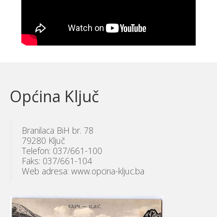
Općina Ključ
Branilaca BiH br. 78
79280 Ključ
Telefon: 037/661-100
Faks: 037/661-104
Web adresa: www.opcina-kljuc.ba