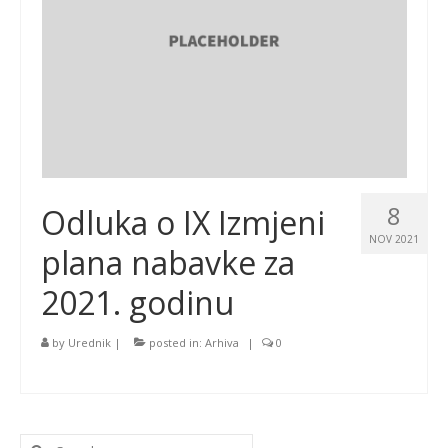
8
Odluka o IX Izmjeni
NOV 2021
plana nabavke za
2021. godinu
by
Urednik
|
posted in:
Arhiva
|
0
Search