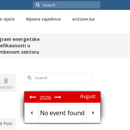
Search
for:
o vijeće
Mjesne zajednice
ecitizen.ba
gram energetske
efikasnosti u
mbenom sektoru
Search
8
for:
NOV 2021
Avgust
2026
No event found
t Post