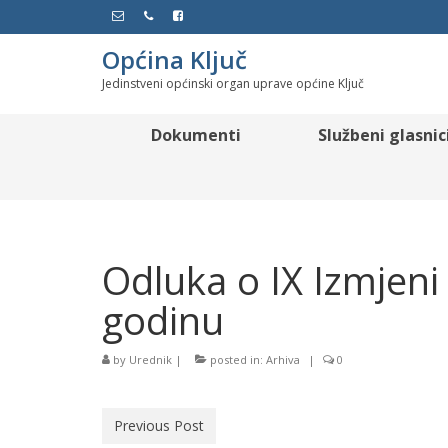
Općina Ključ
Jedinstveni općinski organ uprave općine Ključ
Dokumenti
Službeni glasnic
Odluka o IX Izmjeni
godinu
by
Urednik
|
posted in:
Arhiva
|
0
Previous Post