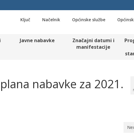
Ključ
Načelnik
Općinske službe
Općinsk
i
Javne nabavke
Značajni datumi i
Pro
manifestacije
sta
 plana nabavke za 2021.
Nex