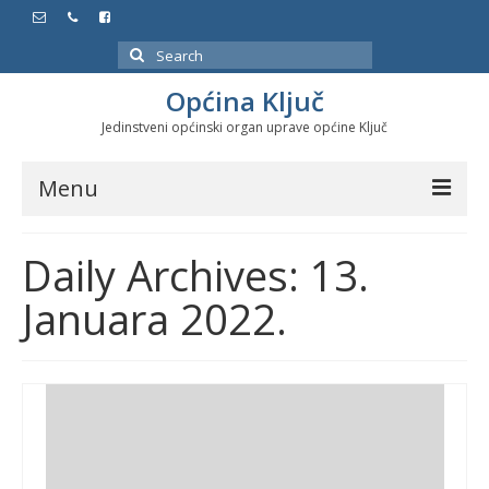
Search
for:
Općina Ključ
Jedinstveni općinski organ uprave općine Ključ
Menu
Dokumenti
Daily Archives: 13.
Službeni glasnici
Januara 2022.
Javne nabavke
Značajni datumi i manifestacije
Program energetske efikasnosti u stambenom
sektoru