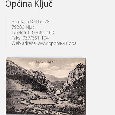
Općina Ključ
Branilaca BiH br. 78
79280 Ključ
Telefon: 037/661-100
Faks: 037/661-104
Web adresa: www.opcina-kljuc.ba