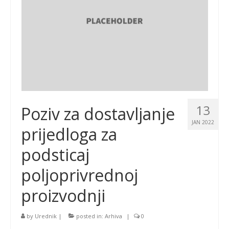
13
Poziv za dostavljanje
JAN 2022
prijedloga za
podsticaj
poljoprivrednoj
proizvodnji
by
Urednik
|
posted in:
Arhiva
|
0