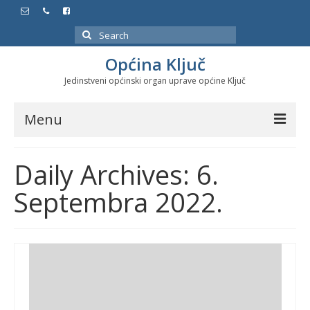
Search
for:
Općina Ključ
Jedinstveni općinski organ uprave općine Ključ
Menu
Dokumenti
Daily Archives: 6.
Službeni glasnici
Septembra 2022.
Javne nabavke
Značajni datumi i manifestacije
Program energetske efikasnosti u stambenom
sektoru