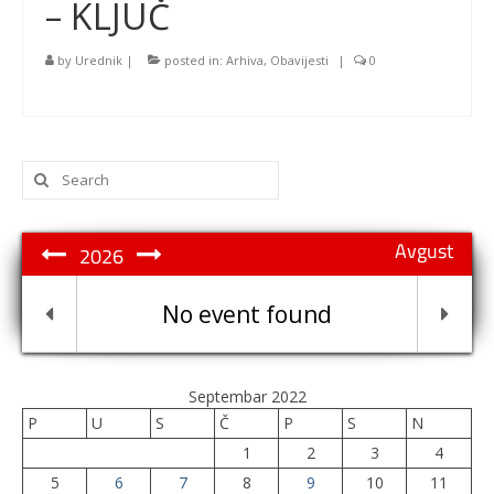
– KLJUČ
by
Urednik
|
posted in:
Arhiva
,
Obavijesti
|
0
Search
for:
Avgust
2026
No event found
Septembar 2022
P
U
S
Č
P
S
N
1
2
3
4
5
6
7
8
9
10
11