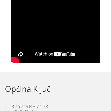
Općina Ključ
Branilaca BiH br. 78