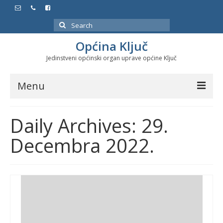
Search
for:
Općina Ključ
Jedinstveni općinski organ uprave općine Ključ
Menu
Dokumenti
Daily Archives: 29.
Službeni glasnici
Decembra 2022.
Javne nabavke
Značajni datumi i manifestacije
Program energetske efikasnosti u stambenom
sektoru