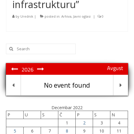
infrastrukturu”
by
Urednik
|
posted in:
Arhiva
,
Javni oglasi
|
0
Search
for:
Avgust
2026
No event found
Decembar 2022
P
U
S
Č
P
S
N
1
2
3
4
5
6
7
8
9
10
11