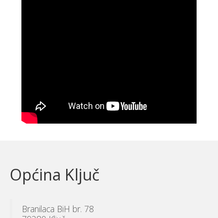
Općina Ključ
Branilaca BiH br. 78