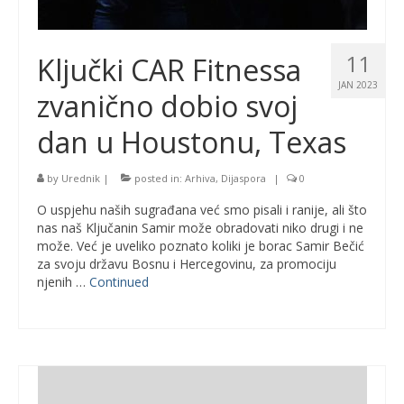
11
Ključki CAR Fitnessa
JAN 2023
zvanično dobio svoj
dan u Houstonu, Texas
by
Urednik
|
posted in:
Arhiva
,
Dijaspora
|
0
O uspjehu naših sugrađana već smo pisali i ranije, ali što
nas naš Ključanin Samir može obradovati niko drugi i ne
može. Već je uveliko poznato koliki je borac Samir Bečić
za svoju državu Bosnu i Hercegovinu, za promociju
njenih …
Continued