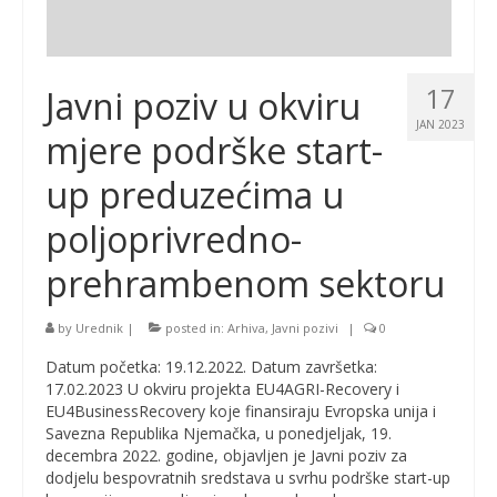
17
Javni poziv u okviru
JAN 2023
mjere podrške start-
up preduzećima u
poljoprivredno-
prehrambenom sektoru
by
Urednik
|
posted in:
Arhiva
,
Javni pozivi
|
0
Datum početka: 19.12.2022. Datum završetka:
17.02.2023 U okviru projekta EU4AGRI-Recovery i
EU4BusinessRecovery koje finansiraju Evropska unija i
Savezna Republika Njemačka, u ponedjeljak, 19.
decembra 2022. godine, objavljen je Javni poziv za
dodjelu bespovratnih sredstava u svrhu podrške start-up