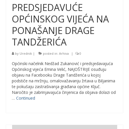
PREDSJEDAVUĆE
OPĆINSKOG VIJEĆA NA
PONAŠANJE DRAGE
TANDŽERIĆA
by
Urednik
|
posted in:
Arhiva
|
0
Općinski načelnik Nedžad Zukanović i predsjedavajuća
Općinskog vijeća Emina Velić, NAJOŠTRIJE osuđuju
objavu na Facebooku Drage Tandžerića u kojoj
podstiče na mržnju, omalovažavanju žrtava u Biljanima
te pokušaju zastrašivanja građana općine Ključ.
Naročito je zabrinjavajuća činjenica da objava dolazi od
…
Continued