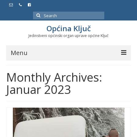
Search
for:
Općina Ključ
Jedinstveni općinski organ uprave općine Ključ
Menu
Dokumenti
Monthly Archives:
Službeni glasnici
Januar 2023
Javne nabavke
Značajni datumi i manifestacije
Program energetske efikasnosti u stambenom
sektoru