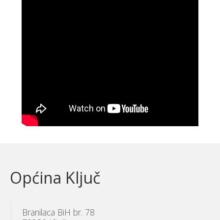
Općina Ključ
Branilaca BiH br. 78