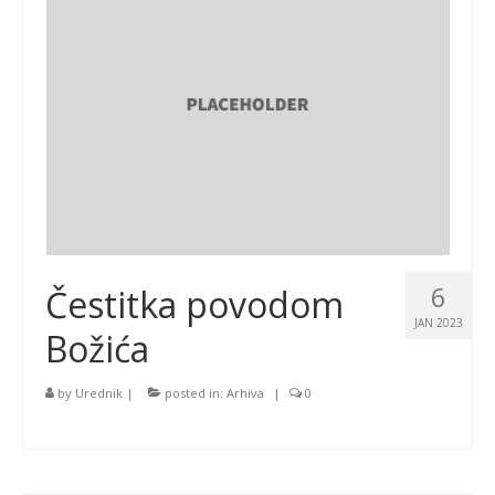
6
Čestitka povodom
JAN 2023
Božića
by
Urednik
|
posted in:
Arhiva
|
0