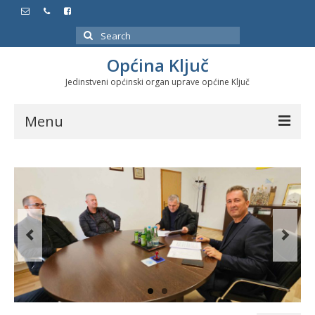
Search
for:
Općina Ključ
Jedinstveni općinski organ uprave općine Ključ
Menu
Dokumenti
Službeni glasnici
Javne nabavke
Značajni datumi i manifestacije
Program energetske efikasnosti u stambenom
sektoru