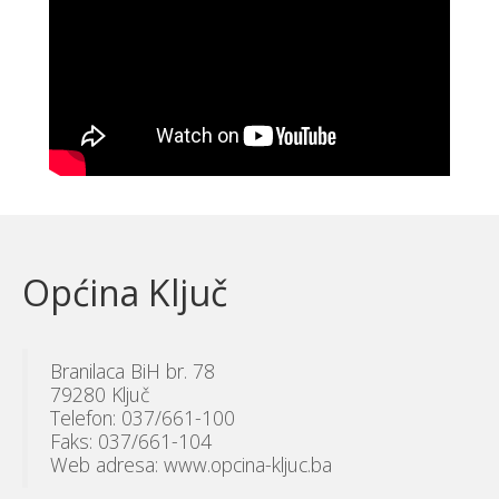
Općina Ključ
Branilaca BiH br. 78
79280 Ključ
Telefon: 037/661-100
Faks: 037/661-104
Web adresa: www.opcina-kljuc.ba