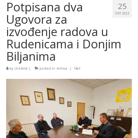
Potpisana dva
25
Ugovora za
OKT 2023
izvođenje radova u
Rudenicama i Donjim
Biljanima
by
Urednik
|
posted in:
Arhiva
|
0