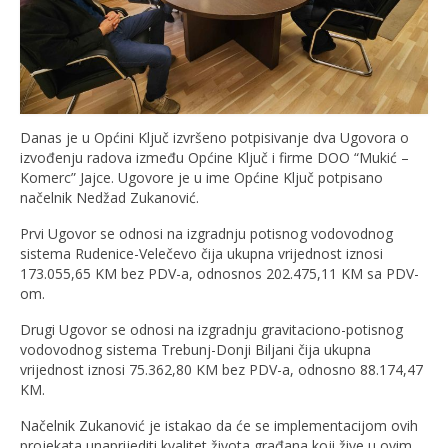
Danas je u Općini Ključ izvršeno potpisivanje dva Ugovora o
izvođenju radova između Općine Ključ i firme DOO “Mukić –
Komerc” Jajce. Ugovore je u ime Općine Ključ potpisano
načelnik Nedžad Zukanović.
Prvi Ugovor se odnosi na izgradnju potisnog vodovodnog
sistema Rudenice-Velečevo čija ukupna vrijednost iznosi
173.055,65 KM bez PDV-a, odnosnos 202.475,11 KM sa PDV-
om.
Drugi Ugovor se odnosi na izgradnju gravitaciono-potisnog
vodovodnog sistema Trebunj-Donji Biljani čija ukupna
vrijednost iznosi 75.362,80 KM bez PDV-a, odnosno 88.174,47
KM.
Načelnik Zukanović je istakao da će se implementacijom ovih
projekata unaprijediti kvalitet života građana koji žive u ovim