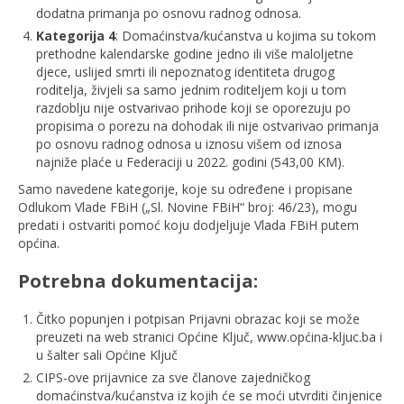
dodatna primanja po osnovu radnog odnosa.
Kategorija 4
: Domaćinstva/kućanstva u kojima su tokom
prethodne kalendarske godine jedno ili više maloljetne
djece, uslijed smrti ili nepoznatog identiteta drugog
roditelja, živjeli sa samo jednim roditeljem koji u tom
razdoblju nije ostvarivao prihode koji se oporezuju po
propisima o porezu na dohodak ili nije ostvarivao primanja
po osnovu radnog odnosa u iznosu višem od iznosa
najniže plaće u Federaciji u 2022. godini (543,00 KM).
Samo navedene kategorije, koje su određene i propisane
Odlukom Vlade FBiH („Sl. Novine FBiH“ broj: 46/23), mogu
predati i ostvariti pomoć koju dodjeljuje Vlada FBiH putem
općina.
Potrebna dokumentacija:
Čitko popunjen i potpisan Prijavni obrazac koji se može
preuzeti na web stranici Općine Ključ, www.općina-kljuc.ba i
u šalter sali Općine Ključ
CIPS-ove prijavnice za sve članove zajedničkog
domaćinstva/kućanstva iz kojih će se moći utvrditi činjenice