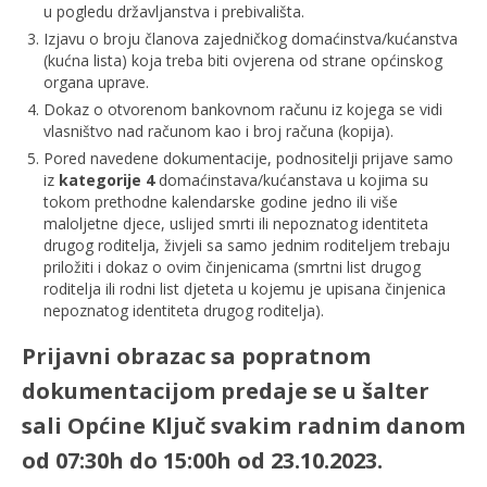
u pogledu državljanstva i prebivališta.
Izjavu o broju članova zajedničkog domaćinstva/kućanstva
(kućna lista) koja treba biti ovjerena od strane općinskog
organa uprave.
Dokaz o otvorenom bankovnom računu iz kojega se vidi
vlasništvo nad računom kao i broj računa (kopija).
Pored navedene dokumentacije, podnositelji prijave samo
iz
kategorije 4
domaćinstava/kućanstava u kojima su
tokom prethodne kalendarske godine jedno ili više
maloljetne djece, uslijed smrti ili nepoznatog identiteta
drugog roditelja, živjeli sa samo jednim roditeljem trebaju
priložiti i dokaz o ovim činjenicama (smrtni list drugog
roditelja ili rodni list djeteta u kojemu je upisana činjenica
nepoznatog identiteta drugog roditelja).
Prijavni obrazac sa popratnom
dokumentacijom predaje se u šalter
sali Općine Ključ svakim radnim danom
od 07:30h do 15:00h od 23.10.2023.