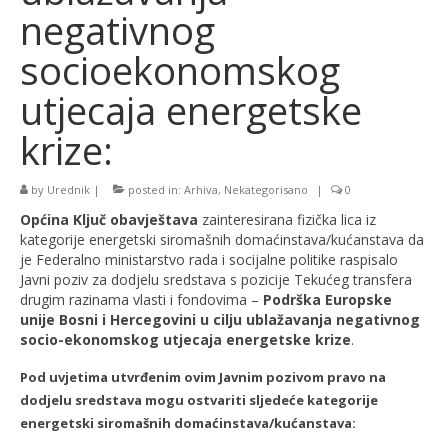
negativnog
socioekonomskog
utjecaja energetske
krize:
by
Urednik
|
posted in:
Arhiva
,
Nekategorisano
|
0
Općina Ključ obavještava
zainteresirana fizička lica iz
kategorije energetski siromašnih domaćinstava/kućanstava da
je Federalno ministarstvo rada i socijalne politike raspisalo
Javni poziv za dodjelu sredstava s pozicije Tekućeg transfera
drugim razinama vlasti i fondovima –
Podrška Europske
unije Bosni i Hercegovini u cilju ublažavanja negativnog
socio-ekonomskog utjecaja energetske krize
.
Pod uvjetima utvrđenim ovim Javnim pozivom pravo na
dodjelu sredstava mogu ostvariti sljedeće kategorije
energetski siromašnih domaćinstava/kućanstava: