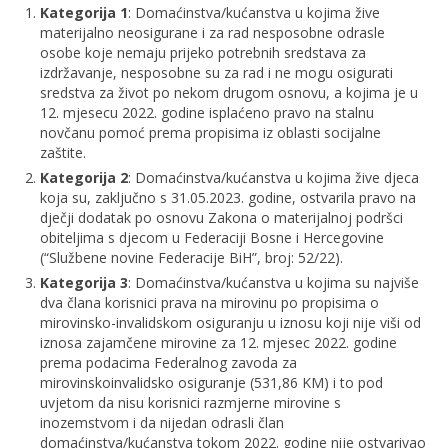
Kategorija 1
: Domaćinstva/kućanstva u kojima žive
materijalno neosigurane i za rad nesposobne odrasle
osobe koje nemaju prijeko potrebnih sredstava za
izdržavanje, nesposobne su za rad i ne mogu osigurati
sredstva za život po nekom drugom osnovu, a kojima je u
12. mjesecu 2022. godine isplaćeno pravo na stalnu
novčanu pomoć prema propisima iz oblasti socijalne
zaštite.
Kategorija 2
: Domaćinstva/kućanstva u kojima žive djeca
koja su, zaključno s 31.05.2023. godine, ostvarila pravo na
dječji dodatak po osnovu Zakona o materijalnoj podršci
obiteljima s djecom u Federaciji Bosne i Hercegovine
(“Službene novine Federacije BiH”, broj: 52/22).
Kategorija 3
: Domaćinstva/kućanstva u kojima su najviše
dva člana korisnici prava na mirovinu po propisima o
mirovinsko-invalidskom osiguranju u iznosu koji nije viši od
iznosa zajamčene mirovine za 12. mjesec 2022. godine
prema podacima Federalnog zavoda za
mirovinskoinvalidsko osiguranje (531,86 KM) i to pod
uvjetom da nisu korisnici razmjerne mirovine s
inozemstvom i da nijedan odrasli član
domaćinstva/kućanstva tokom 2022. godine nije ostvarivao