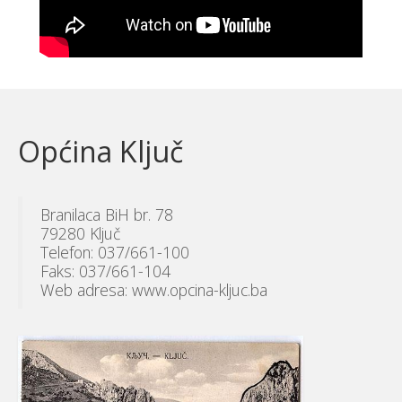
Općina Ključ
Branilaca BiH br. 78
79280 Ključ
Telefon: 037/661-100
Faks: 037/661-104
Web adresa: www.opcina-kljuc.ba