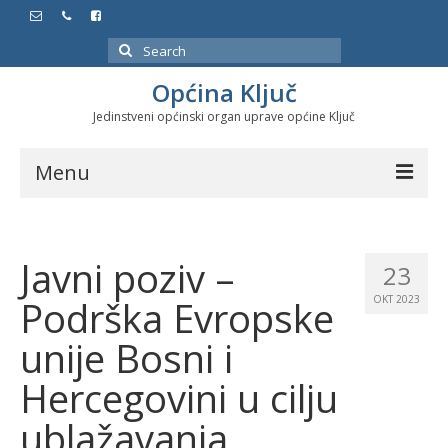
Search
for:
Općina Ključ
Jedinstveni općinski organ uprave općine Ključ
Menu
Dokumenti
Javni poziv –
Službeni glasnici
23
Podrška Evropske
OKT 2023
Javne nabavke
unije Bosni i
Značajni datumi i manifestacije
Hercegovini u cilju
Program energetske efikasnosti u stambenom
sektoru
ublažavanja