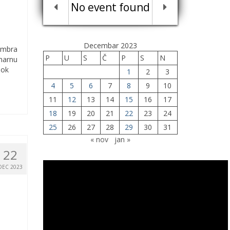
No event found
Decembar 2023
cembra
P
U
S
Č
P
S
N
imarnu
dok
1
2
3
4
5
6
7
8
9
10
11
12
13
14
15
16
17
18
19
20
21
22
23
24
25
26
27
28
29
30
31
« nov
jan »
22
DEC 2023