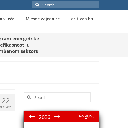
Search
for:
o vijeće
Mjesne zajednice
ecitizen.ba
gram energetske
efikasnosti u
mbenom sektoru
Search
22
for:
DEC 2023
Avgust
2026