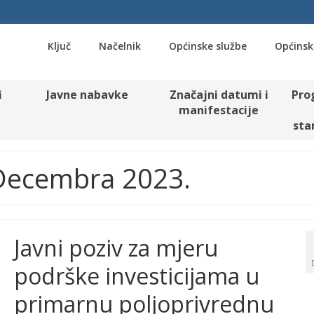
Ključ
Načelnik
Općinske službe
Općinsk
i
Javne nabavke
Značajni datumi i
Pro
manifestacije
sta
 Decembra 2023.
Javni poziv za mjeru
podrške investicijama u
primarnu poljoprivrednu