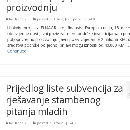
proizvodnju
by
Urednik
|
posted in:
Arhiva
,
Javni pozivi
|
0
U okviru projekta EU4AGRI, koji finansira Evropska unija, 15. de
objavljen je novi Javni poziv za mjeru podrške investicijama u pr
poljoprivrednu proizvodnju. Javni poziv vrijedan je 2 miliona KM, 
sredstva podrške po jednoj prijavi mogu iznositi od 40.000 KM …
Continued
Prijedlog liste subvencija za
rješavanje stambenog
pitanja mladih
by
Urednik
|
posted in:
Arhiva
|
0