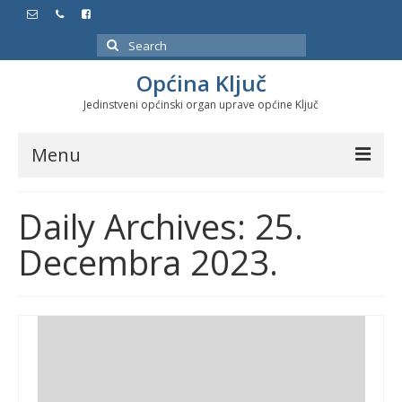
Search
for:
Općina Ključ
Jedinstveni općinski organ uprave općine Ključ
Menu
Dokumenti
Daily Archives: 25.
Službeni glasnici
Decembra 2023.
Javne nabavke
Značajni datumi i manifestacije
Program energetske efikasnosti u stambenom
sektoru