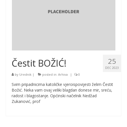
25
Čestit BOŽIĆ!
DEC 2023
by
Urednik
|
posted in:
Arhiva
|
0
Svim pripadnicima katoličke vjeroispovijesti želim Čestit
Božić. Neka vam ovaj veliki blagdan donese mir, sreću,
radost i blagostanje. Općinski načelnik Nedžad
Zukanović, prof