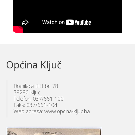
Općina Ključ
Branilaca BiH br. 78
79280 Ključ
Telefon: 037/661-100
Faks: 037/661-104
Web adresa: www.opcina-kljuc.ba