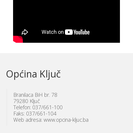
Općina Ključ
Branilaca BiH br. 78
79280 Ključ
Telefon: 037/661-100
Faks: 037/661-104
Web adresa: www.opcina-kljuc.ba