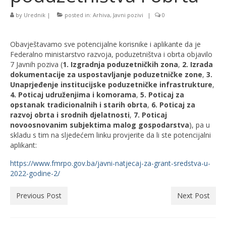
by
Urednik
|
posted in:
Arhiva
,
Javni pozivi
|
0
Obavještavamo sve potencijalne korisnike i aplikante da je
Federalno ministarstvo razvoja, poduzetništva i obrta objavilo
7 Javnih poziva (
1. Izgradnja poduzetničkih zona
,
2. Izrada
dokumentacije za uspostavljanje poduzetničke zone
,
3.
Unaprjeđenje institucijske poduzetničke infrastrukture
,
4. Poticaj udruženjima i komorama
,
5. Poticaj za
opstanak tradicionalnih i starih obrta
,
6. Poticaj za
razvoj obrta i srodnih djelatnosti
,
7. Poticaj
novoosnovanim subjektima malog gospodarstva
), pa u
skladu s tim na sljedećem linku provjerite da li ste potencijalni
aplikant:
https://www.fmrpo.gov.ba/javni-natjecaj-za-grant-sredstva-u-
2022-godine-2/
Previous Post
Next Post