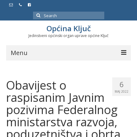
Search
for:
Općina Ključ
Jedinstveni općinski organ uprave općine Ključ
Menu
Dokumenti
Obavijest o
Službeni glasnici
6
raspisanim Javnim
MAJ 2022
Javne nabavke
pozivima Federalnog
Značajni datumi i manifestacije
ministarstva razvoja,
Program energetske efikasnosti u stambenom
sektoru
poduzetništva i obrta