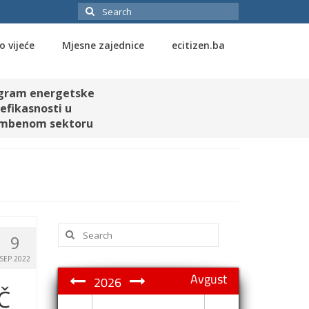
Search
for:
o vijeće
Mjesne zajednice
ecitizen.ba
gram energetske
efikasnosti u
mbenom sektoru
Search
9
for:
SEP 2022
Avgust
2026
Č