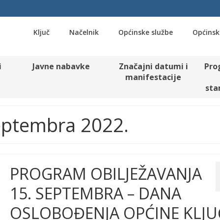
Ključ
Načelnik
Općinske službe
Općinsk
i
Javne nabavke
Značajni datumi i
Pro
manifestacije
sta
Septembra 2022.
PROGRAM OBILJEŽAVANJA
15. SEPTEMBRA – DANA
OSLOBOĐENJA OPĆINE KLJU