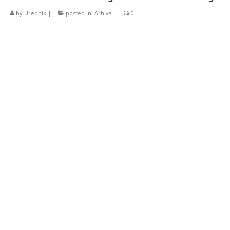
by
Urednik
|
posted in:
Arhiva
|
0