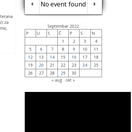
No event found
eterana
ći za
Septembar 2022
ime,
P
U
S
Č
P
S
N
1
2
3
4
5
6
7
8
9
10
11
12
13
14
15
16
17
18
19
20
21
22
23
24
25
26
27
28
29
30
« aug
okt »