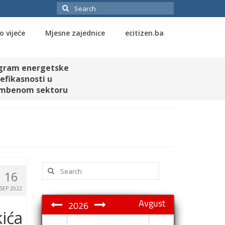
Search
for:
o vijeće
Mjesne zajednice
ecitizen.ba
gram energetske
efikasnosti u
mbenom sektoru
Search
16
for:
SEP 2022
Avgust
2026
ića