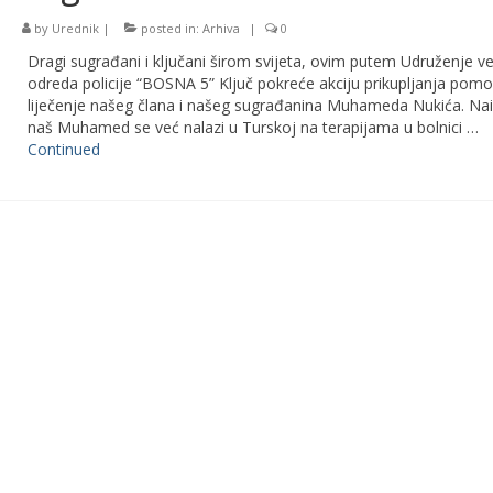
by
Urednik
|
posted in:
Arhiva
|
0
Dragi sugrađani i ključani širom svijeta, ovim putem Udruženje v
odreda policije “BOSNA 5” Ključ pokreće akciju prikupljanja pomo
liječenje našeg člana i našeg sugrađanina Muhameda Nukića. Na
naš Muhamed se već nalazi u Turskoj na terapijama u bolnici …
Continued