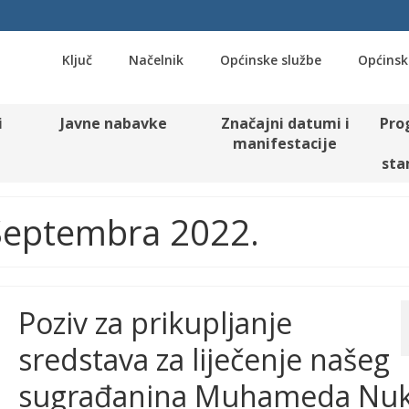
Ključ
Načelnik
Općinske službe
Općinsk
i
Javne nabavke
Značajni datumi i
Pro
manifestacije
sta
 Septembra 2022.
Poziv za prikupljanje
sredstava za liječenje našeg
sugrađanina Muhameda Nuk