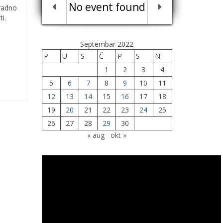
No event found
radno
i.
Septembar 2022
P
U
S
Č
P
S
N
1
2
3
4
5
6
7
8
9
10
11
12
13
14
15
16
17
18
19
20
21
22
23
24
25
26
27
28
29
30
« aug
okt »