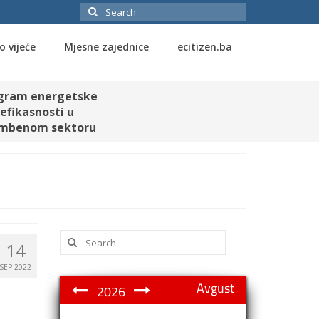
Search
for:
o vijeće
Mjesne zajednice
ecitizen.ba
gram energetske
efikasnosti u
mbenom sektoru
Search
14
for:
SEP 2022
Avgust
2026