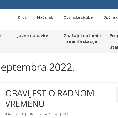
Ključ
Načelnik
Općinske službe
Općinsk
i
Javne nabavke
Značajni datumi i
Pro
manifestacije
sta
 Septembra 2022.
OBAVIJEST O RADNOM
VREMENU
by
Urednik
|
posted in:
Arhiva
|
0