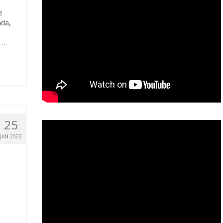
e
ada,
m …
25
JAN 2022