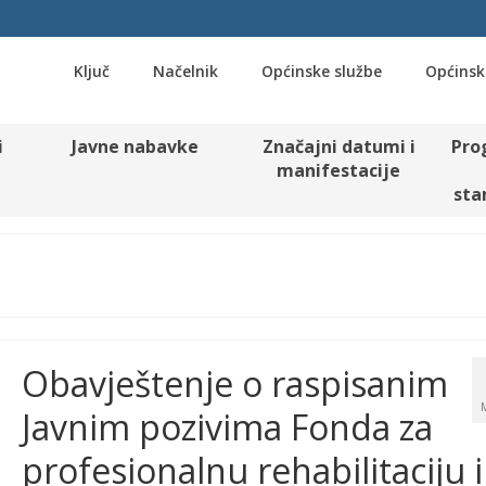
Ključ
Načelnik
Općinske službe
Općinsk
i
Javne nabavke
Značajni datumi i
Pro
manifestacije
sta
Obavještenje o raspisanim
Javnim pozivima Fonda za
profesionalnu rehabilitaciju i