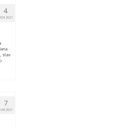
4
NOV 2021
a
lana
, stav
o
7
JUN 2021