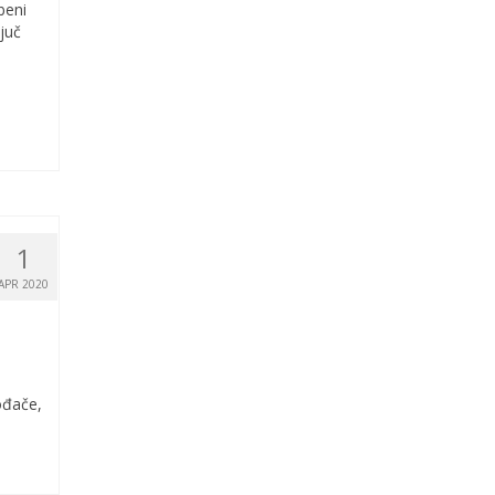
beni
ljuč
1
APR 2020
ođače,