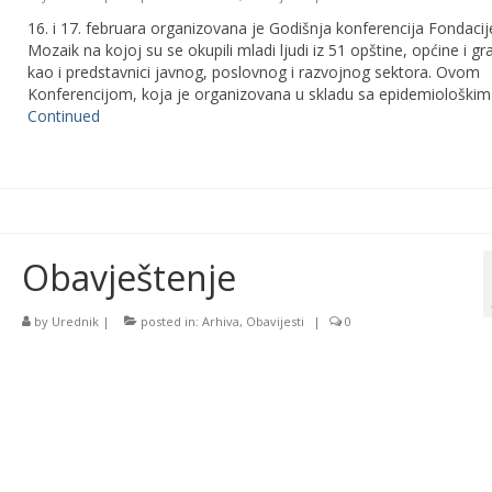
16. i 17. februara organizovana je Godišnja konferencija Fondacij
Mozaik na kojoj su se okupili mladi ljudi iz 51 opštine, općine i gr
kao i predstavnici javnog, poslovnog i razvojnog sektora. Ovom
Konferencijom, koja je organizovana u skladu sa epidemiološki
Continued
Obavještenje
by
Urednik
|
posted in:
Arhiva
,
Obavijesti
|
0