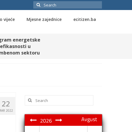
Search
for:
o vijeće
Mjesne zajednice
ecitizen.ba
gram energetske
efikasnosti u
mbenom sektoru
Search
22
for:
MAR 2022
Avgust
2026