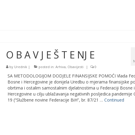
O B A V J E Š T E NJ E
by
Urednik
|
posted in:
Arhiva
,
Obavijesti
|
0
SA METODOLOGIJOM DODJELE FINANSIJSKE POMOĆI Vlada Fede
Bosne i Hercegovine je donijela Uredbu o mjerama finansijske p
obrtima i ostalim samostalnim djelatnostima u Federaciji Bosne i
Hercegovine u cilju ublažavanja negativnih posljedica pandemije
19 (“Službene novine Federacije BiH”, br. 87/21 …
Continued