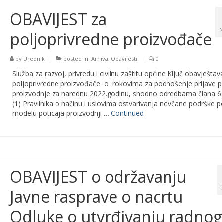
OBAVIJEST za
poljoprivredne proizvođače
by
Urednik
|
posted in:
Arhiva
,
Obavijesti
|
0
Služba za razvoj, privredu i civilnu zaštitu općine Ključ obavještav
poljoprivredne proizvođače o rokovima za podnošenje prijave p
proizvodnje za narednu 2022.godinu, shodno odredbama člana 6.
(1) Pravilnika o načinu i uslovima ostvarivanja novčane podrške p
modelu poticaja proizvodnji …
Continued
OBAVIJEST o održavanju
Javne rasprave o nacrtu
Odluke o utvrđivanju radnog