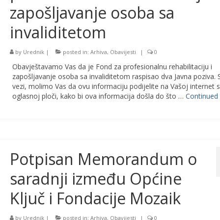
zapošljavanje osoba sa
invaliditetom
by
Urednik
|
posted in:
Arhiva
,
Obavijesti
|
0
Obavještavamo Vas da je Fond za profesionalnu rehabilitaciju i
zapošljavanje osoba sa invaliditetom raspisao dva Javna poziva. 
vezi, molimo Vas da ovu informaciju podijelite na Vašoj internet st
oglasnoj ploči, kako bi ova informacija došla do što …
Continued
Potpisan Memorandum o
saradnji između Općine
Ključ i Fondacije Mozaik
by
Urednik
|
posted in:
Arhiva
,
Obavijesti
|
0