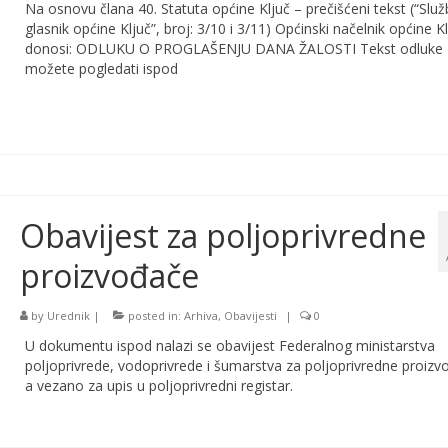
Na osnovu člana 40. Statuta općine Ključ – prečišćeni tekst (“Služ
glasnik općine Ključ”, broj: 3/10 i 3/11) Općinski načelnik općine K
donosi: ODLUKU O PROGLAŠENJU DANA ŽALOSTI Tekst odluke
možete pogledati ispod
Obavijest za poljoprivredne
proizvođače
by
Urednik
|
posted in:
Arhiva
,
Obavijesti
|
0
U dokumentu ispod nalazi se obavijest Federalnog ministarstva
poljoprivrede, vodoprivrede i šumarstva za poljoprivredne proizv
a vezano za upis u poljoprivredni registar.