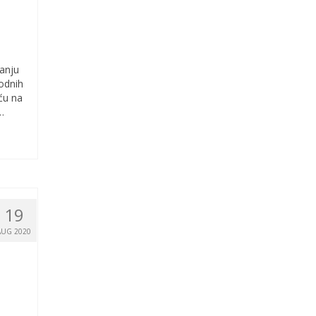
vanju
rodnih
eću na
…
19
AUG 2020