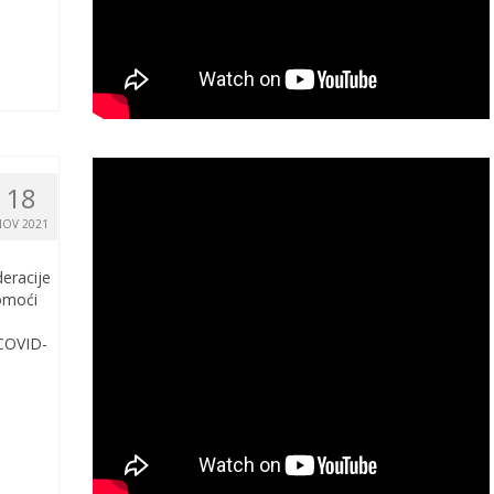
18
NOV 2021
racije
omoći
 COVID-