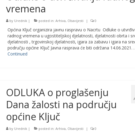
vremena
by
Urednik
|
posted in:
Arhiva
,
Obavijesti
|
0
Općina Ključ organizira javnu raspravu o Nacrtu Odluke o utvrđi
radnog vremena u ugostiteljskoj djelatnosti, djelatnosti obrta i s
djelatnosti , trgovinskoj djelatnosti, igara za zabavu i igara na sr
području općine Ključ Javna rasprava će biti održana 14.06.2021. 
Continued
ODLUKA o proglašenju
Dana žalosti na području
općine Ključ
by
Urednik
|
posted in:
Arhiva
,
Obavijesti
|
0