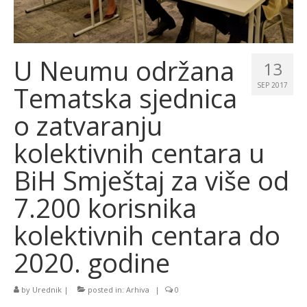
U Neumu održana
13
Tematska sjednica
SEP 2017
o zatvaranju
kolektivnih centara u
BiH Smještaj za više od
7.200 korisnika
kolektivnih centara do
2020. godine
by
Urednik
|
posted in:
Arhiva
|
0