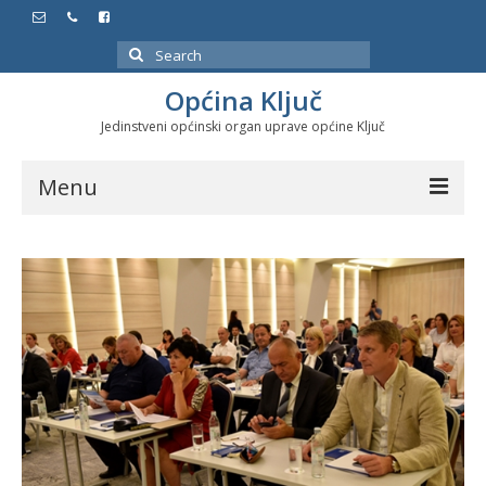
Search
for:
Općina Ključ
Jedinstveni općinski organ uprave općine Ključ
Menu
Dokumenti
Službeni glasnici
Javne nabavke
Značajni datumi i manifestacije
Program energetske efikasnosti u stambenom
sektoru