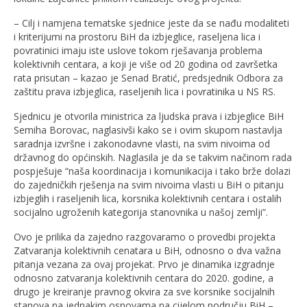
– Cilj i namjena tematske sjednice jeste da se nađu modaliteti
i kriterijumi na prostoru BiH da izbjeglice, raseljena lica i
povratinici imaju iste uslove tokom rješavanja problema
kolektivnih centara, a koji je više od 20 godina od završetka
rata prisutan – kazao je Senad Bratić, predsjednik Odbora za
zaštitu prava izbjeglica, raseljenih lica i povratinika u NS RS.
Sjednicu je otvorila ministrica za ljudska prava i izbjeglice BiH
Semiha Borovac, naglasivši kako se i ovim skupom nastavlja
saradnja izvršne i zakonodavne vlasti, na svim nivoima od
državnog do općinskih. Naglasila je da se takvim načinom rada
pospješuje “naša koordinacija i komunikacija i tako brže dolazi
do zajedničkih rješenja na svim nivoima vlasti u BiH o pitanju
izbjeglih i raseljenih lica, korsnika kolektivnih centara i ostalih
socijalno ugroženih kategorija stanovnika u našoj zemlji”.
Ovo je prilika da zajedno razgovaramo o provedbi projekta
Zatvaranja kolektivnih cenatara u BiH, odnosno o dva važna
pitanja vezana za ovaj projekat. Prvo je dinamika izgradnje
odnosno zatvaranja kolektivnih centara do 2020. godine, a
drugo je kreiranje pravnog okvira za sve korsnike socijalnih
stanova na jednakim osnovama na cijelom području BiH –