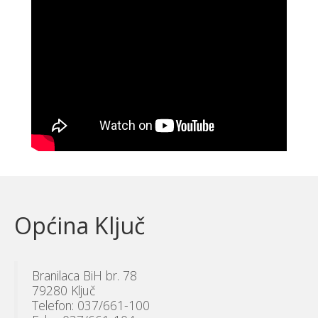
Općina Ključ
Branilaca BiH br. 78
79280 Ključ
Telefon: 037/661-100