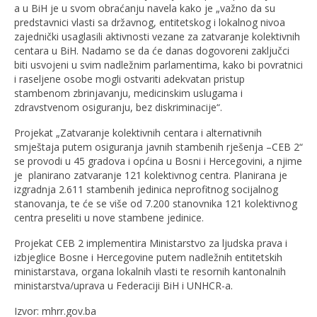
a u BiH je u svom obraćanju navela kako je „važno da su
predstavnici vlasti sa državnog, entitetskog i lokalnog nivoa
zajednički usaglasili aktivnosti vezane za zatvaranje kolektivnih
centara u BiH. Nadamo se da će danas dogovoreni zaključci
biti usvojeni u svim nadležnim parlamentima, kako bi povratnici
i raseljene osobe mogli ostvariti adekvatan pristup
stambenom zbrinjavanju, medicinskim uslugama i
zdravstvenom osiguranju, bez diskriminacije“.
Projekat „Zatvaranje kolektivnih centara i alternativnih
smještaja putem osiguranja javnih stambenih rješenja –CEB 2“
se provodi u 45 gradova i općina u Bosni i Hercegovini, a njime
je planirano zatvaranje 121 kolektivnog centra. Planirana je
izgradnja 2.611 stambenih jedinica neprofitnog socijalnog
stanovanja, te će se više od 7.200 stanovnika 121 kolektivnog
centra preseliti u nove stambene jedinice.
Projekat CEB 2 implementira Ministarstvo za ljudska prava i
izbjeglice Bosne i Hercegovine putem nadležnih entitetskih
ministarstava, organa lokalnih vlasti te resornih kantonalnih
ministarstva/uprava u Federaciji BiH i UNHCR-a.
Izvor: mhrr.gov.ba