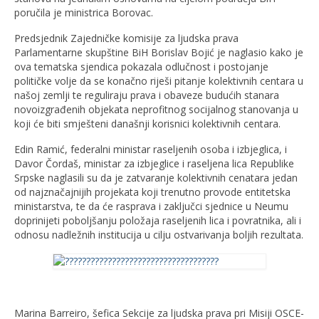
poručila je ministrica Borovac.
Predsjednik Zajedničke komisije za ljudska prava
Parlamentarne skupštine BiH Borislav Bojić je naglasio kako je
ova tematska sjendica pokazala odlučnost i postojanje
političke volje da se konačno riješi pitanje kolektivnih centara u
našoj zemlji te reguliraju prava i obaveze budućih stanara
novoizgrađenih objekata neprofitnog socijalnog stanovanja u
koji će biti smješteni današnji korisnici kolektivnih centara.
Edin Ramić, federalni ministar raseljenih osoba i izbjeglica, i
Davor Čordaš, ministar za izbjeglice i raseljena lica Republike
Srpske naglasili su da je zatvaranje kolektivnih cenatara jedan
od najznačajnijih projekata koji trenutno provode entitetska
ministarstva, te da će rasprava i zaključci sjednice u Neumu
doprinijeti poboljšanju položaja raseljenih lica i povratnika, ali i
odnosu nadležnih institucija u cilju ostvarivanja boljih rezultata.
Marina Barreiro, šefica Sekcije za ljudska prava pri Misiji OSCE-