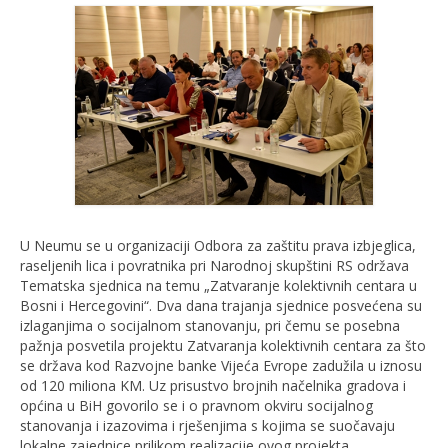
U Neumu se u organizaciji Odbora za zaštitu prava izbjeglica,
raseljenih lica i povratnika pri Narodnoj skupštini RS održava
Tematska sjednica na temu „Zatvaranje kolektivnih centara u
Bosni i Hercegovini“. Dva dana trajanja sjednice posvećena su
izlaganjima o socijalnom stanovanju, pri čemu se posebna
pažnja posvetila projektu Zatvaranja kolektivnih centara za što
se država kod Razvojne banke Vijeća Evrope zadužila u iznosu
od 120 miliona KM. Uz prisustvo brojnih načelnika gradova i
općina u BiH govorilo se i o pravnom okviru socijalnog
stanovanja i izazovima i rješenjima s kojima se suočavaju
lokalne zajednice prilikom realizacije ovog projekta.