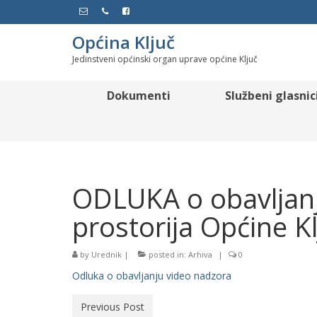
Općina Ključ
Jedinstveni općinski organ uprave općine Ključ
Dokumenti
Službeni glasnic
ODLUKA o obavljanj
prostorija Općine Kl
by
Urednik
|
posted in:
Arhiva
|
0
Odluka o obavljanju video nadzora
Previous Post