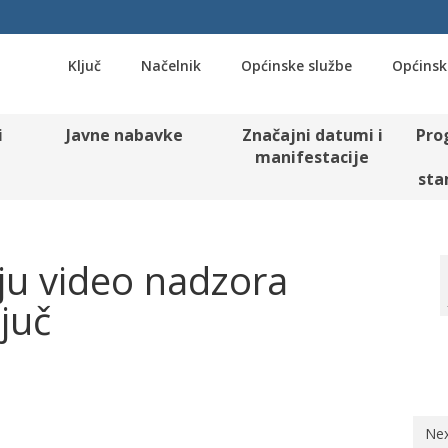
Ključ
Načelnik
Općinske službe
Općinsk
i
Javne nabavke
Značajni datumi i
Pro
manifestacije
sta
u video nadzora
juč
Nex