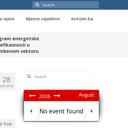
Search
for:
o vijeće
Mjesne zajednice
ecitizen.ba
gram energetske
efikasnosti u
mbenom sektoru
Search
28
for:
JUN 2018
Avgust
2026
No event found
t Post