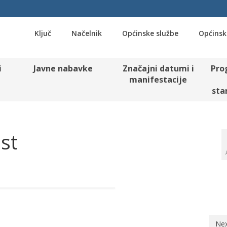
Ključ
Načelnik
Općinske službe
Općinsk
i
Javne nabavke
Značajni datumi i
Pro
manifestacije
sta
st
Nex