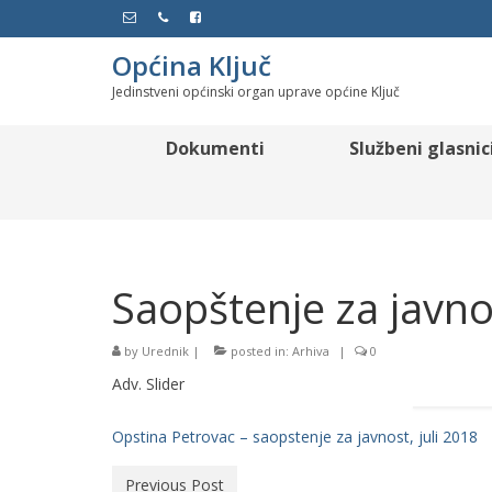
Općina Ključ
Jedinstveni općinski organ uprave općine Ključ
Dokumenti
Službeni glasnic
Saopštenje za javno
by
Urednik
|
posted in:
Arhiva
|
0
Adv. Slider
Opstina Petrovac – saopstenje za javnost, juli 2018
Previous Post