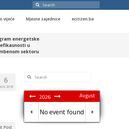
Search
for:
o vijeće
Mjesne zajednice
ecitizen.ba
gram energetske
efikasnosti u
mbenom sektoru
Search
6
for:
AUG 2018
Avgust
2026
No event found
t Post