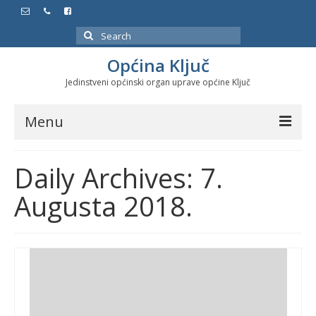
Search
for:
Općina Ključ
Jedinstveni općinski organ uprave općine Ključ
Menu
Dokumenti
Daily Archives: 7.
Službeni glasnici
Augusta 2018.
Javne nabavke
Značajni datumi i manifestacije
Program energetske efikasnosti u stambenom
sektoru