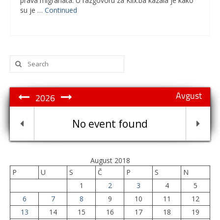
prava migranata. U razgovoru za Klix.ba kazala je kako
su je …
Continued
Search
for:
Avgust
2026
No event found
August 2018
P
U
S
Č
P
S
N
1
2
3
4
5
6
7
8
9
10
11
12
13
14
15
16
17
18
19