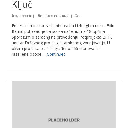
Ključ
by
Urednik
|
posted in:
Arhiva
|
0
Federalni ministar rasljenih osoba i izbjeglica dr.sci. Edin
Ramić potpisao je danas sa načelnicima 18 općina
Sporazum o saradnji na provođenju Potprojekta BiH 6
unutar Državnog projekta stambenog zbrinjavanja. U
okviru projekta bit će izgrađeno 255 stanova za
raseljene osobe …
Continued