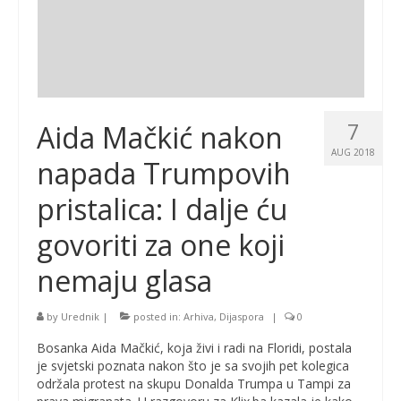
7
Aida Mačkić nakon
AUG 2018
napada Trumpovih
pristalica: I dalje ću
govoriti za one koji
nemaju glasa
by
Urednik
|
posted in:
Arhiva
,
Dijaspora
|
0
Bosanka Aida Mačkić, koja živi i radi na Floridi, postala
je svjetski poznata nakon što je sa svojih pet kolegica
održala protest na skupu Donalda Trumpa u Tampi za