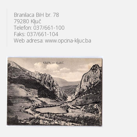
Branilaca BiH br. 78
79280 Ključ
Telefon: 037/661-100
Faks: 037/661-104
Web adresa: www.opcina-kljuc.ba