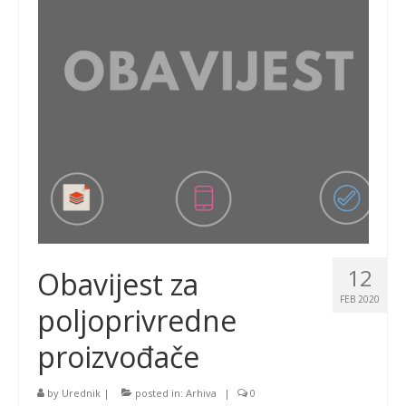
12
Obavijest za
FEB 2020
poljoprivredne
proizvođače
by
Urednik
|
posted in:
Arhiva
|
0