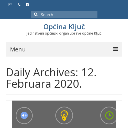
Search
for:
Općina Ključ
Jedinstveni općinski organ uprave općine Ključ
Menu
Dokumenti
Daily Archives: 12.
Službeni glasnici
Februara 2020.
Javne nabavke
Značajni datumi i manifestacije
Program energetske efikasnosti u stambenom
sektoru