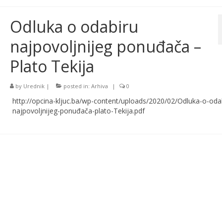
Odluka o odabiru
najpovoljnijeg ponuđača –
Plato Tekija
by
Urednik
|
posted in:
Arhiva
|
0
http://opcina-kljuc.ba/wp-content/uploads/2020/02/Odluka-o-oda
najpovoljnijeg-ponuđača-plato-Tekija.pdf