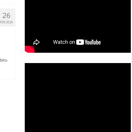
26
FEB 2020
biru-