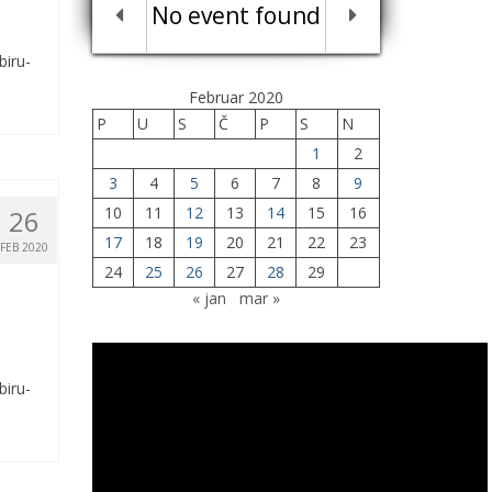
No event found
biru-
Februar 2020
P
U
S
Č
P
S
N
1
2
3
4
5
6
7
8
9
10
11
12
13
14
15
16
26
17
18
19
20
21
22
23
FEB 2020
24
25
26
27
28
29
« jan
mar »
biru-