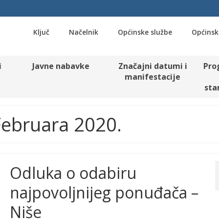
Ključ
Načelnik
Općinske službe
Općinsk
i
Javne nabavke
Značajni datumi i
Pro
manifestacije
sta
 Februara 2020.
Odluka o odabiru
najpovoljnijeg ponuđača –
Niše