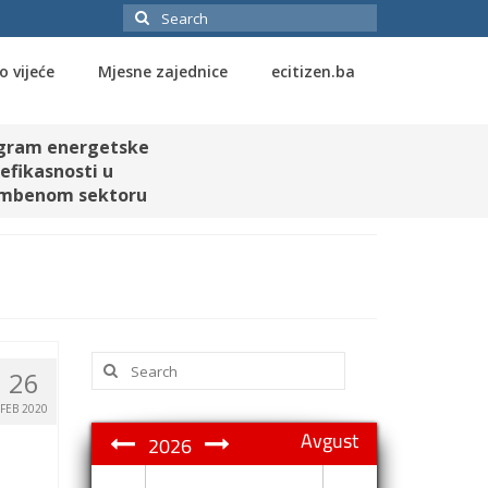
Search
for:
o vijeće
Mjesne zajednice
ecitizen.ba
gram energetske
efikasnosti u
mbenom sektoru
Search
26
for:
FEB 2020
Avgust
2026