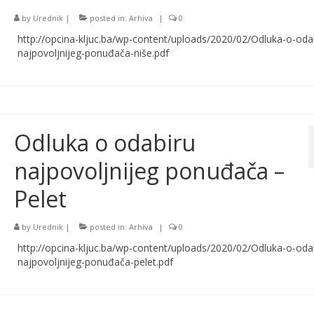
by
Urednik
|
posted in:
Arhiva
|
0
http://opcina-kljuc.ba/wp-content/uploads/2020/02/Odluka-o-oda
najpovoljnijeg-ponuđača-niše.pdf
Odluka o odabiru
najpovoljnijeg ponuđača –
Pelet
by
Urednik
|
posted in:
Arhiva
|
0
http://opcina-kljuc.ba/wp-content/uploads/2020/02/Odluka-o-oda
najpovoljnijeg-ponuđača-pelet.pdf