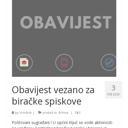
3
Obavijest vezano za
FEB 2020
biračke spiskove
by
Urednik
|
posted in:
Arhiva
|
0
Poštovani sugrađani ! U općini Ključ se vode aktivnosti