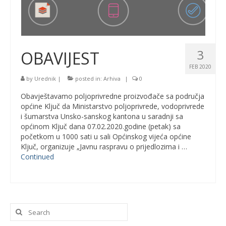
3
OBAVIJEST
FEB 2020
by
Urednik
|
posted in:
Arhiva
|
0
Obavještavamo poljoprivredne proizvođače sa područja
općine Ključ da Ministarstvo poljoprivrede, vodoprivrede
i šumarstva Unsko-sanskog kantona u saradnji sa
općinom Ključ dana 07.02.2020.godine (petak) sa
početkom u 1000 sati u sali Općinskog vijeća općine
Ključ, organizuje „Javnu raspravu o prijedlozima i …
Continued
Search
for: