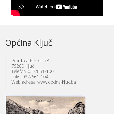
Općina Ključ
Branilaca BiH br. 78
79280 Ključ
Telefon: 037/661-100
Faks: 037/661-104
Web adresa: www.opcina-kljuc.ba