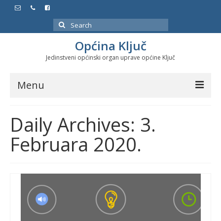
Search
for:
Općina Ključ
Jedinstveni općinski organ uprave općine Ključ
Menu
Dokumenti
Daily Archives: 3.
Službeni glasnici
Februara 2020.
Javne nabavke
Značajni datumi i manifestacije
Program energetske efikasnosti u stambenom
sektoru