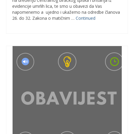
na uređenju Centralnog biračkog spiska i brisanja iz
evidencije umrlih lica, te smo u obavezi da Vas
napomenemo a ujedno i ukažemo na odredbe članova
26. do 32. Zakona o matičnim …
Continued