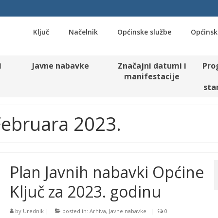
Ključ
Načelnik
Općinske službe
Općinsk
i
Javne nabavke
Značajni datumi i
Pro
manifestacije
sta
 Februara 2023.
Plan Javnih nabavki Općine
Ključ za 2023. godinu
by
Urednik
|
posted in:
Arhiva
,
Javne nabavke
|
0