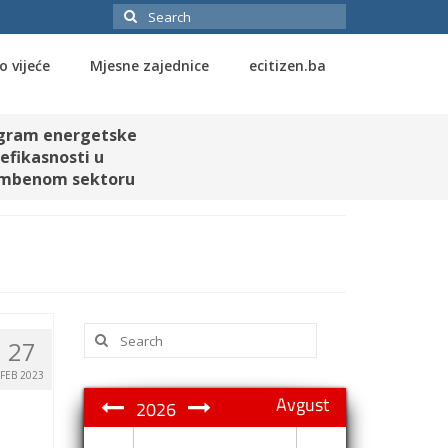
Search
for:
o vijeće
Mjesne zajednice
ecitizen.ba
gram energetske
efikasnosti u
mbenom sektoru
Search
27
for:
FEB 2023
Avgust
2026