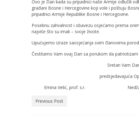
Ovo je Dan kada su pripadnici naše Armije odlučili odb
građani Bosne i Hercegovine koji vole i poštuju Bosnu 
pripadnici Armije Republike Bosne i Hercegovine.
Posebnu zahvalnost i obavezu osjećamo prema onima k
najviše što su imali – svoje živote.
Upućujemo izraze saosjećanja svim članovima porodic
Čestitamo Vam ovaj Dan sa porukom da patriotizam i l
Sretan Vam Dan
predsjedavajuća
Emina Velić, prof. s.r. Nedžad Zukan
Previous Post