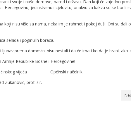
raniti svoje i naše domove, narod i državu, Dan koji će zajedno prosla
i Hercegovinu, jedinstvenu i cjelovitu, onakvu za kakvu su se borili sv
oji nisu više sa nama, neka im je rahmet i pokoj duši. Oni su dali 
a šehida i poginulih boraca.
jubav prema domovini nisu nestali i da će imati ko da je brani, ako 
 Armije Republike Bosne i Hercegovine!
 Općinskog vijeća Općinski načelnik
ović, prof. s.r.
Nex