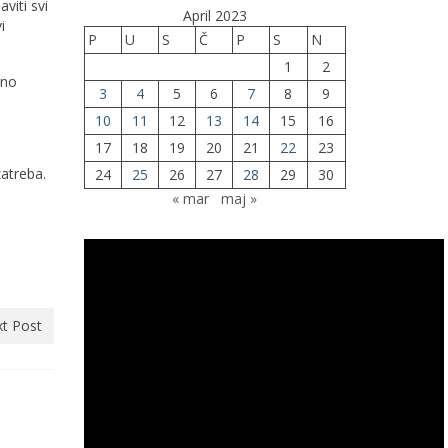
viti svi
April 2023
i
P
U
S
Č
P
S
N
1
2
ono
3
4
5
6
7
8
9
10
11
12
13
14
15
16
17
18
19
20
21
22
23
zatreba.
24
25
26
27
28
29
30
« mar
maj »
t Post