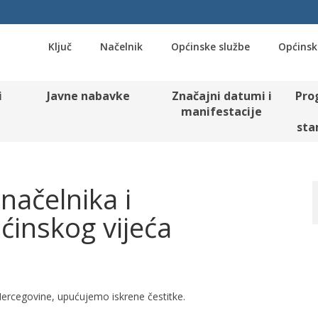
Ključ
Načelnik
Općinske službe
Općinsk
i
Javne nabavke
Značajni datumi i
Pro
manifestacije
sta
načelnika i
ćinskog vijeća
ercegovine, upućujemo iskrene čestitke.