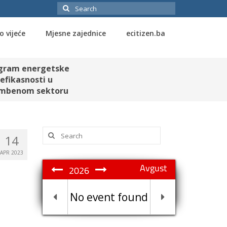
Search
for:
o vijeće
Mjesne zajednice
ecitizen.ba
gram energetske
efikasnosti u
mbenom sektoru
Search
14
for:
APR 2023
Avgust
2026
No event found