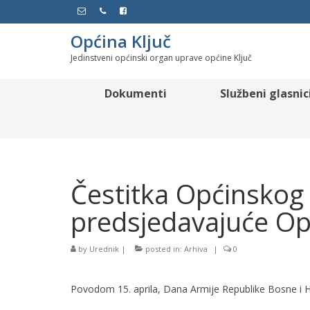
Općina Ključ
Jedinstveni općinski organ uprave općine Ključ
Dokumenti
Službeni glasnic
Čestitka Općinskog 
predsjedavajuće Op
by
Urednik
|
posted in:
Arhiva
|
0
Povodom 15. aprila, Dana Armije Republike Bosne i H