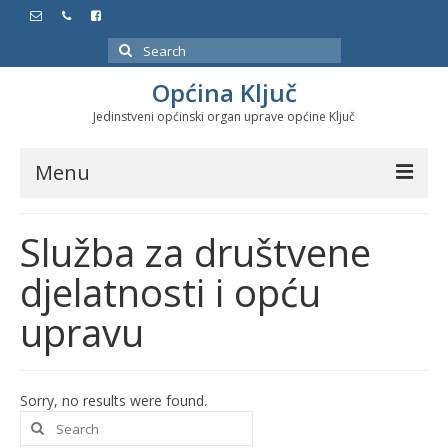
Search
for:
Općina Ključ
Jedinstveni općinski organ uprave općine Ključ
Menu
Dokumenti
Služba za društvene
Službeni glasnici
djelatnosti i opću
Javne nabavke
upravu
Značajni datumi i manifestacije
Program energetske efikasnosti u stambenom
Sorry, no results were found.
sektoru
Search
for: