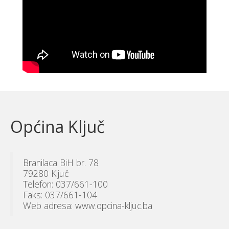
Općina Ključ
Branilaca BiH br. 78
79280 Ključ
Telefon: 037/661-100
Faks: 037/661-104
Web adresa: www.opcina-kljuc.ba