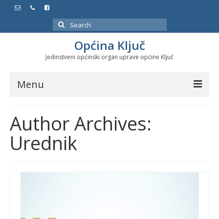
Search
for:
Općina Ključ
Jedinstveni općinski organ uprave općine Ključ
Menu
Dokumenti
Author Archives:
Službeni glasnici
Urednik
Javne nabavke
Značajni datumi i manifestacije
Program energetske efikasnosti u stambenom
sektoru