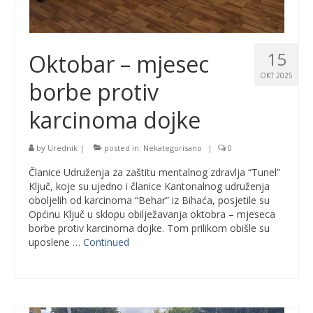
15
Oktobar – mjesec
OKT 2025
borbe protiv
karcinoma dojke
by
Urednik
|
posted in:
Nekategorisano
|
0
Članice Udruženja za zaštitu mentalnog zdravlja “Tunel”
Ključ, koje su ujedno i članice Kantonalnog udruženja
oboljelih od karcinoma “Behar” iz Bihaća, posjetile su
Općinu Ključ u sklopu obilježavanja oktobra – mjeseca
borbe protiv karcinoma dojke. Tom prilikom obišle su
uposlene …
Continued