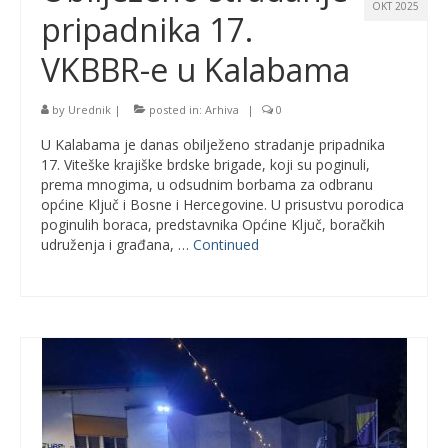
OKT 2025
pripadnika 17.
VKBBR-e u Kalabama
by
Urednik
|
posted in:
Arhiva
|
0
U Kalabama je danas obilježeno stradanje pripadnika
17. Viteške krajiške brdske brigade, koji su poginuli,
prema mnogima, u odsudnim borbama za odbranu
općine Ključ i Bosne i Hercegovine. U prisustvu porodica
poginulih boraca, predstavnika Općine Ključ, boračkih
udruženja i građana, …
Continued