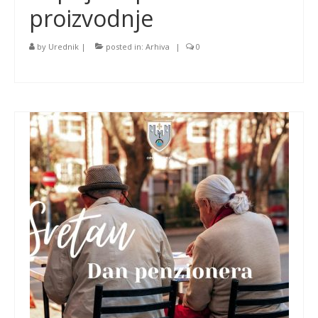
proizvodnje
by
Urednik
|
posted in:
Arhiva
|
0