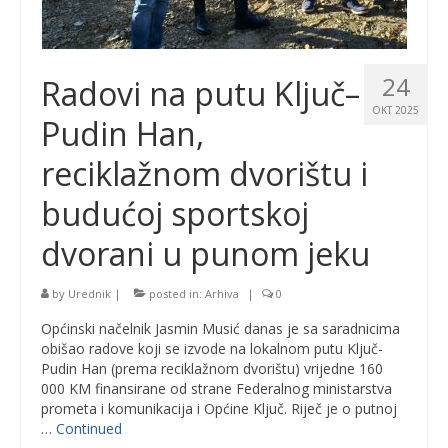
24
Radovi na putu Ključ–
OKT 2025
Pudin Han,
reciklažnom dvorištu i
budućoj sportskoj
dvorani u punom jeku
by
Urednik
|
posted in:
Arhiva
|
0
Općinski načelnik Jasmin Musić danas je sa saradnicima
obišao radove koji se izvode na lokalnom putu Ključ-
Pudin Han (prema reciklažnom dvorištu) vrijedne 160
000 KM finansirane od strane Federalnog ministarstva
prometa i komunikacija i Općine Ključ. Riječ je o putnoj
…
Continued