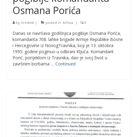
Osmana Porića
by
Urednik
|
posted in:
Arhiva
|
0
Danas se navršava godišnjica pogibije Osmana Porića,
komandanta 708. lahke brigade Armije Republike Bosne
i Hercegovine iz NovogTravnika, koji je 13. oktobra
1995. godine poginuo u odbrani Ključa. Komandant
Porić, porijeklom iz Travnika, dao je svoj život u
završnim borbama …
Continued