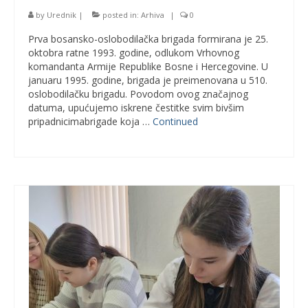
by
Urednik
|
posted in:
Arhiva
|
0
Prva bosansko-oslobodilačka brigada formirana je 25.
oktobra ratne 1993. godine, odlukom Vrhovnog
komandanta Armije Republike Bosne i Hercegovine. U
januaru 1995. godine, brigada je preimenovana u 510.
oslobodilačku brigadu. Povodom ovog značajnog
datuma, upućujemo iskrene čestitke svim bivšim
pripadnicimabrigade koja …
Continued