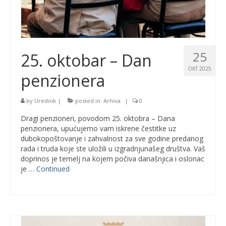
25
25. oktobar – Dan
OKT 2025
penzionera
by
Urednik
|
posted in:
Arhiva
|
0
Dragi penzioneri, povodom 25. oktobra – Dana
penzionera, upućujemo vam iskrene čestitke uz
dubokopoštovanje i zahvalnost za sve godine predanog
rada i truda koje ste uložili u izgradnjunašeg društva. Vaš
doprinos je temelj na kojem počiva današnjica i oslonac
je …
Continued