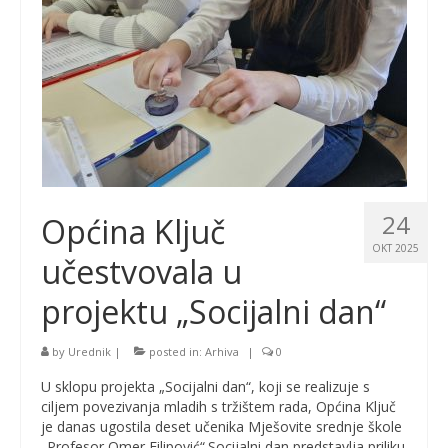
24
Općina Ključ
OKT 2025
učestvovala u
projektu „Socijalni dan“
by
Urednik
|
posted in:
Arhiva
|
0
U sklopu projekta „Socijalni dan“, koji se realizuje s
ciljem povezivanja mladih s tržištem rada, Općina Ključ
je danas ugostila deset učenika Mješovite srednje škole
„Profesor Omer Filipović“.Socijalni dan predstavlja priliku