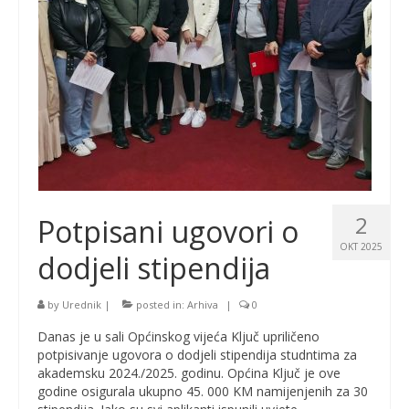
2
Potpisani ugovori o
OKT 2025
dodjeli stipendija
by
Urednik
|
posted in:
Arhiva
|
0
Danas je u sali Općinskog vijeća Ključ upriličeno
potpisivanje ugovora o dodjeli stipendija studntima za
akademsku 2024./2025. godinu. Općina Ključ je ove
godine osigurala ukupno 45. 000 KM namijenjenih za 30