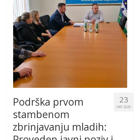
23
Podrška prvom
OKT 2025
stambenom
zbrinjavanju mladih:
Proveden javni poziv i