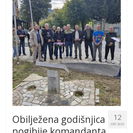
12
Obilježena godišnjica
OKT 2025
pogibije komandanta