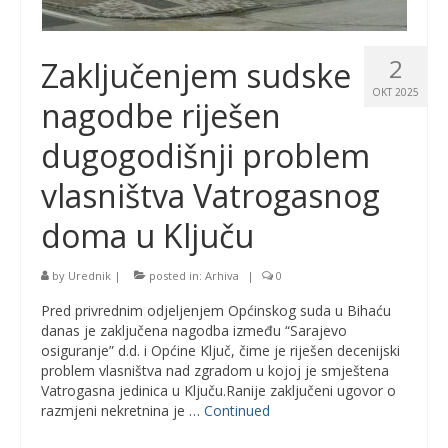
2
Zaključenjem sudske
OKT 2025
nagodbe riješen
dugogodišnji problem
vlasništva Vatrogasnog
doma u Ključu
by
Urednik
|
posted in:
Arhiva
|
0
Pred privrednim odjeljenjem Općinskog suda u Bihaću
danas je zaključena nagodba između “Sarajevo
osiguranje” d.d. i Općine Ključ, čime je riješen decenijski
problem vlasništva nad zgradom u kojoj je smještena
Vatrogasna jedinica u Ključu.Ranije zaključeni ugovor o
razmjeni nekretnina je …
Continued