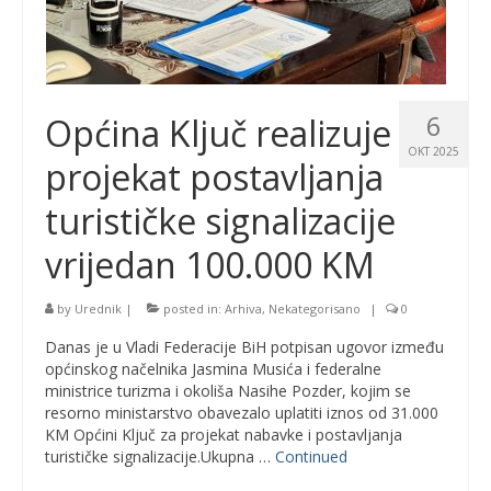
6
Općina Ključ realizuje
OKT 2025
projekat postavljanja
turističke signalizacije
vrijedan 100.000 KM
by
Urednik
|
posted in:
Arhiva
,
Nekategorisano
|
0
Danas je u Vladi Federacije BiH potpisan ugovor između
općinskog načelnika Jasmina Musića i federalne
ministrice turizma i okoliša Nasihe Pozder, kojim se
resorno ministarstvo obavezalo uplatiti iznos od 31.000
KM Općini Ključ za projekat nabavke i postavljanja
turističke signalizacije.Ukupna …
Continued