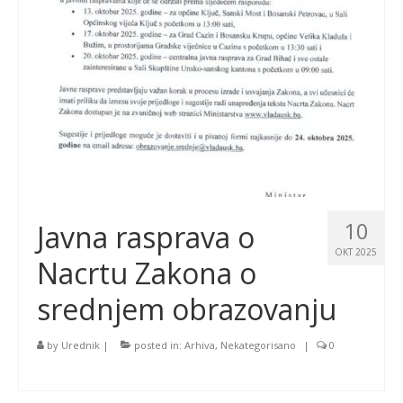
10
Javna rasprava o
OKT 2025
Nacrtu Zakona o
srednjem obrazovanju
by
Urednik
|
posted in:
Arhiva
,
Nekategorisano
|
0