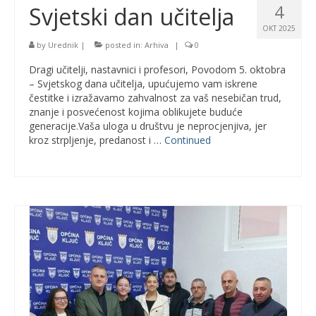
4
Svjetski dan učitelja
OKT 2025
by
Urednik
|
posted in:
Arhiva
|
0
Dragi učitelji, nastavnici i profesori, Povodom 5. oktobra
– Svjetskog dana učitelja, upućujemo vam iskrene
čestitke i izražavamo zahvalnost za vaš nesebičan trud,
znanje i posvećenost kojima oblikujete buduće
generacije.Vaša uloga u društvu je neprocjenjiva, jer
kroz strpljenje, predanost i …
Continued