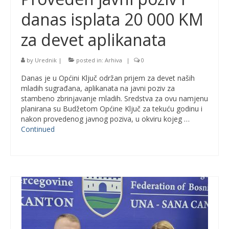
danas isplata 20 000 KM
za devet aplikanata
by
Urednik
|
posted in:
Arhiva
|
0
Danas je u Općini Ključ održan prijem za devet naših
mladih sugrađana, aplikanata na javni poziv za
stambeno zbrinjavanje mladih. Sredstva za ovu namjenu
planirana su Budžetom Općine Ključ za tekuću godinu i
nakon provedenog javnog poziva, u okviru kojeg …
Continued