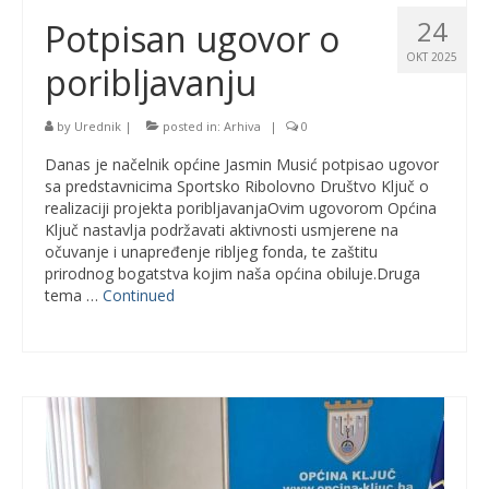
24
Potpisan ugovor o
OKT 2025
poribljavanju
by
Urednik
|
posted in:
Arhiva
|
0
Danas je načelnik općine Jasmin Musić potpisao ugovor
sa predstavnicima Sportsko Ribolovno Društvo Ključ o
realizaciji projekta poribljavanjaOvim ugovorom Općina
Ključ nastavlja podržavati aktivnosti usmjerene na
očuvanje i unapređenje ribljeg fonda, te zaštitu
prirodnog bogatstva kojim naša općina obiluje.Druga
tema …
Continued