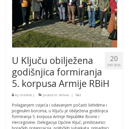
20
U Ključu obilježena
OKT 2025
godišnjica formiranja
5. korpusa Armije RBiH
by
Urednik
|
posted in:
Arhiva
|
0
Polaganjem cvijeća i odavanjem počasti šehidima i
poginulim borcima, u Ključu je obilježena godišnjica
formiranja 5. korpusa Armije Republike Bosne i
Hercegovine. Delegacija Općine Ključ, predstavnici
boračkih organizacija, političkih subjekata, pripadnici