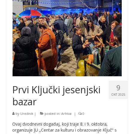
9
Prvi Ključki jesenjski
OKT 2025
bazar
by
Urednik
|
posted in:
Arhiva
|
0
Ovaj dvodnevni događaj, koji traje 8. i 9. oktobra,
organizuje JU „Centar za kulturu i obrazovanje Ključ“ s