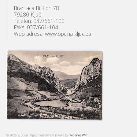
Branilaca BiH br. 78
79280 Ključ
Telefon: 037/661-100
Faks: 037/661-104
Web adresa: www.opcina-kljuc.ba
© 2026 Općina Ključ - WordPress Theme by
Kadence WP