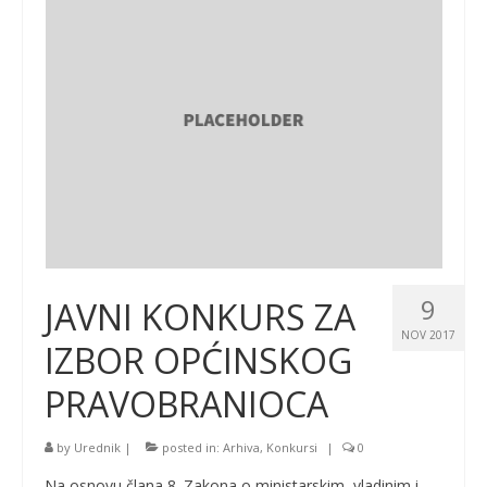
9
JAVNI KONKURS ZA
NOV 2017
IZBOR OPĆINSKOG
PRAVOBRANIOCA
by
Urednik
|
posted in:
Arhiva
,
Konkursi
|
0
Na osnovu člana 8. Zakona o ministarskim, vladinim i