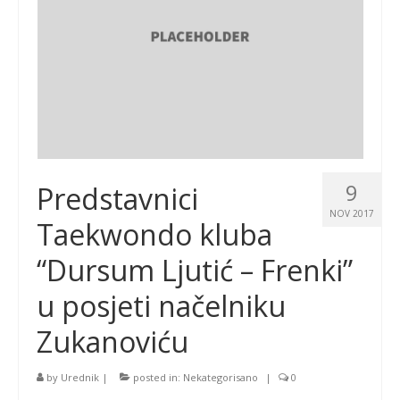
9
Predstavnici
NOV 2017
Taekwondo kluba
“Dursum Ljutić – Frenki”
u posjeti načelniku
Zukanoviću
by
Urednik
|
posted in:
Nekategorisano
|
0