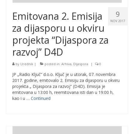
9
Emitovana 2. Emisija
NOV 2017
za dijasporu u okviru
projekta “Dijaspora za
razvoj” D4D
by
Urednik
|
posted in:
Arhiva
,
Dijaspora
|
0
JP „Radio Ključ“ d.o.o. Ključ je u utorak, 07. novembra
2017. godine, emitovalo 2. Emisiju za dijasporu u okviru
projekta „ Dijaspora za razvoj“ (D4D). Emisija je
emitovana u 13:00 h, reemitovana isti dan u 19:00 h,
kao i u …
Continued