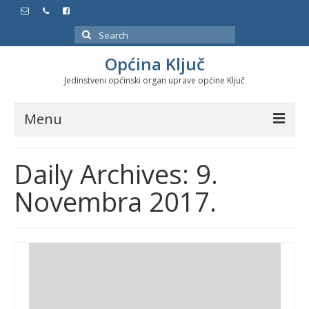
Search
for:
Općina Ključ
Jedinstveni općinski organ uprave općine Ključ
Menu
Dokumenti
Daily Archives: 9.
Službeni glasnici
Novembra 2017.
Javne nabavke
Značajni datumi i manifestacije
Program energetske efikasnosti u stambenom
sektoru