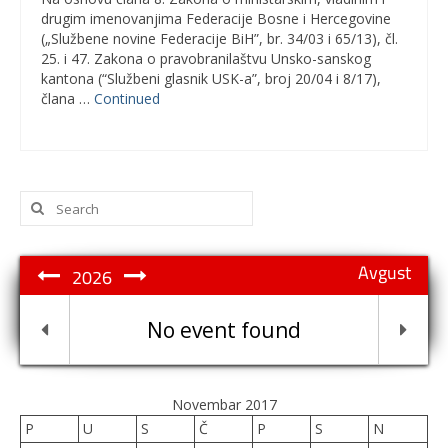
drugim imenovanjima Federacije Bosne i Hercegovine
(„Službene novine Federacije BiH”, br. 34/03 i 65/13), čl.
25. i 47. Zakona o pravobranilaštvu Unsko-sanskog
kantona (“Službeni glasnik USK-a”, broj 20/04 i 8/17),
člana …
Continued
Search
for:
Avgust
2026
No event found
Novembar 2017
P
U
S
Č
P
S
N