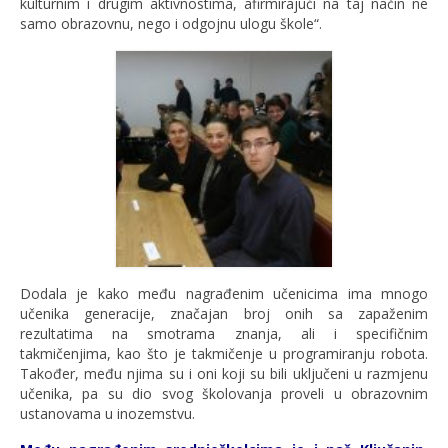
kulturnim i drugim aktivnostima, afirmirajući na taj način ne
samo obrazovnu, nego i odgojnu ulogu škole“.
Dodala je kako među nagrađenim učenicima ima mnogo
učenika generacije, značajan broj onih sa zapaženim
rezultatima na smotrama znanja, ali i specifičnim
takmičenjima, kao što je takmičenje u programiranju robota.
Također, među njima su i oni koji su bili uključeni u razmjenu
učenika, pa su dio svog školovanja proveli u obrazovnim
ustanovama u inozemstvu.