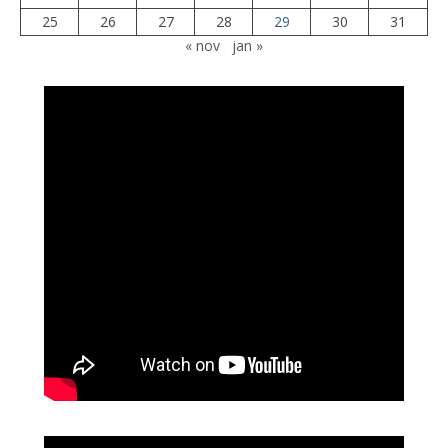
25
26
27
28
29
30
31
« nov
jan »