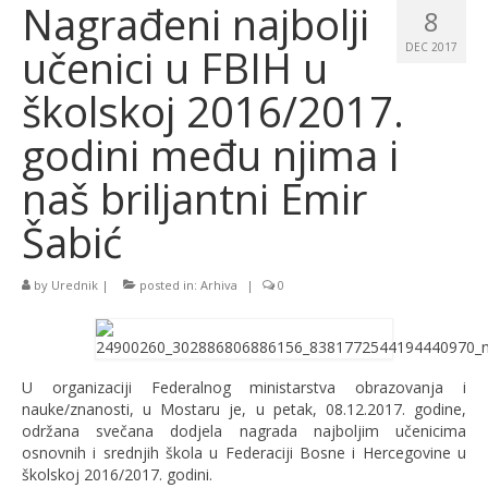
Nagrađeni najbolji
8
učenici u FBIH u
DEC 2017
školskoj 2016/2017.
godini među njima i
naš briljantni Emir
Šabić
by
Urednik
|
posted in:
Arhiva
|
0
U organizaciji Federalnog ministarstva obrazovanja i
nauke/znanosti, u Mostaru je, u petak, 08.12.2017. godine,
održana svečana dodjela nagrada najboljim učenicima
osnovnih i srednjih škola u Federaciji Bosne i Hercegovine u
školskoj 2016/2017. godini.