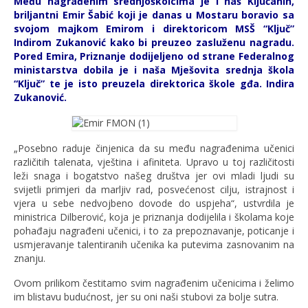
Među nagrađenim srednjoškolcima je i naš Ključanin,
briljantni Emir Šabić koji je danas u Mostaru boravio sa
svojom majkom Emirom i direktoricom MSŠ “Ključ”
Indirom Zukanović kako bi preuzeo zasluženu nagradu.
Pored Emira, Priznanje dodijeljeno od strane Federalnog
ministarstva dobila je i naša Mješovita srednja škola
“Ključ” te je isto preuzela direktorica škole gđa. Indira
Zukanović.
„Posebno raduje činjenica da su među nagrađenima učenici
različitih talenata, vještina i afiniteta. Upravo u toj različitosti
leži snaga i bogatstvo našeg društva jer ovi mladi ljudi su
svijetli primjeri da marljiv rad, posvećenost cilju, istrajnost i
vjera u sebe nedvojbeno dovode do uspjeha“, ustvrdila je
ministrica Dilberović, koja je priznanja dodijelila i školama koje
pohađaju nagrađeni učenici, i to za prepoznavanje, poticanje i
usmjeravanje talentiranih učenika ka putevima zasnovanim na
znanju.
Ovom prilikom čestitamo svim nagrađenim učenicima i želimo
im blistavu budućnost, jer su oni naši stubovi za bolje sutra.