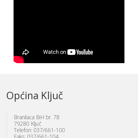
Općina Ključ
Branilaca BiH br. 78
79280 Ključ
Telefon: 037/661-100
Faks: 037/661-104