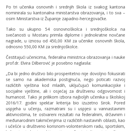
Po tri učenika osnovnih i srednjih škola iz svakog kantona
nominirala su kantonalna ministarstva obrazovanja, i to sva –
osim Ministarstva iz Županije zapadno-hercegovačke.
Tako su ukupno 54 osnovnoškolca i srednjoškolca na
svečanosti u Mostaru primila diplome i jednokratne novčane
nagrade, u iznosu od 450,00 KM za učenike osnovnih škola,
odnosno 550,00 KM za srednjoškolce.
Čestitajući učenicima, federalna ministrica obrazovanja i nauke
prof.dr. Elvira Dilberović je posebno naglasila:
„Da bi jedno društvo bilo prosperitetno nije dovoljno fokusirati
se samo na akademska postignuća, nego poticati razvoj
različitih vještina kod mladih, uključujući komunikacijske i
socijalne vještine, ali i osjećaj za društvenu odgovornost i
humanost. Tako je prilikom izbora najboljih učenika u školskoj
2016/17. godini spektar kriterija bio izuzetno širok. Pored
uspjeha u učenju, razmatrani su i uspjesi u vannastavnim
aktivnostima, te ostvareni rezultati na federalnim, državnim i
međunarodnim takmičenjima iz različitih nastavnih oblasti, kao
i učešće u društveno korisnom-volonterskom radu, sportskim,