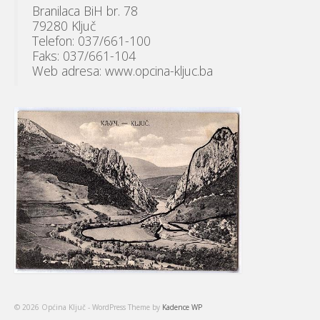
Branilaca BiH br. 78
79280 Ključ
Telefon: 037/661-100
Faks: 037/661-104
Web adresa: www.opcina-kljuc.ba
© 2026 Općina Ključ - WordPress Theme by
Kadence WP