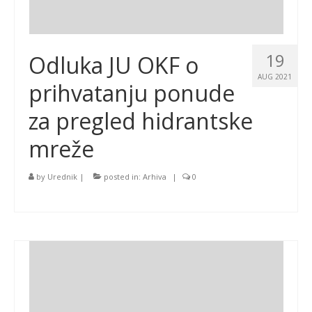
19
Odluka JU OKF o
AUG 2021
prihvatanju ponude
za pregled hidrantske
mreže
by
Urednik
|
posted in:
Arhiva
|
0