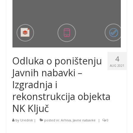
4
Odluka o poništenju
AUG 2021
Javnih nabavki –
Izgradnja i
rekonstrukcija objekta
NK Ključ
by
Urednik
|
posted in:
Arhiva
,
Javne nabavke
|
0