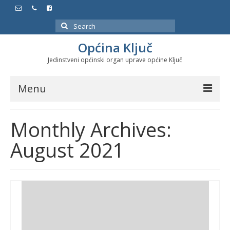
Search
for:
Općina Ključ
Jedinstveni općinski organ uprave općine Ključ
Menu
Dokumenti
Monthly Archives:
Službeni glasnici
August 2021
Javne nabavke
Značajni datumi i manifestacije
Program energetske efikasnosti u stambenom
sektoru