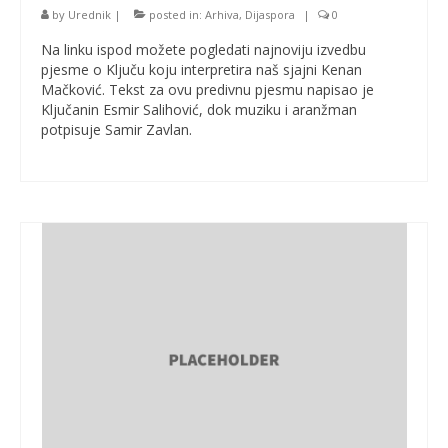
by
Urednik
|
posted in:
Arhiva
,
Dijaspora
|
0
Na linku ispod možete pogledati najnoviju izvedbu
pjesme o Ključu koju interpretira naš sjajni Kenan
Mačković. Tekst za ovu predivnu pjesmu napisao je
Ključanin Esmir Salihović, dok muziku i aranžman
potpisuje Samir Zavlan.