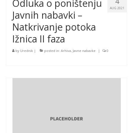
4
Odluka o poništenju
AUG 2021
Javnih nabavki –
Natkrivanje potoka
Ižnica II faza
by
Urednik
|
posted in:
Arhiva
,
Javne nabavke
|
0