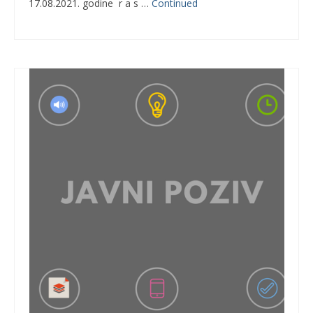
17.08.2021. godine r a s …
Continued