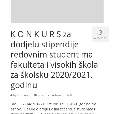
3
K O N K U R S za
AUG 2021
dodjelu stipendije
redovnim studentima
fakulteta i visokih škola
za školsku 2020/2021.
godinu
by
Urednik
|
posted in:
Arhiva
|
0
Broj: 02-34-1526/21 Datum: 02.08..2021. godine Na
osnovu Odluke o broju i visini stipendija studenata u