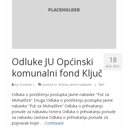
18
Odluke JU Općinski
AUG 2021
komunalni fond Ključ
by
Urednik
|
posted in:
Arhiva
,
Javne nabavke
|
0
Odluka o poništenju postupka Javne nabavke “Put za
Muhadžire” Druga Odluka o poništenju postupka Javne
nabavke “Put za Muhadžire” Odluka o prihvatanju
ponude za nabavku tonera Odluka o prihvatanju ponude
za nabavku zastava Odluka o prihvatanju ponude za
popravak kopir …
Continued