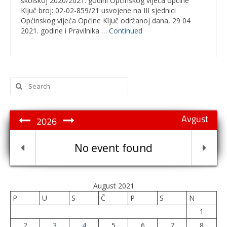
školskoj 2020/2021. godini Općinskog vijeća općine
Ključ broj: 02-02-859/21 usvojene na III sjednici
Općinskog vijeća Općine Ključ održanoj dana, 29 04
2021. godine i Pravilnika …
Continued
Search
for:
Avgust
2026
No event found
August 2021
P
U
S
Č
P
S
N
1
2
3
4
5
6
7
8