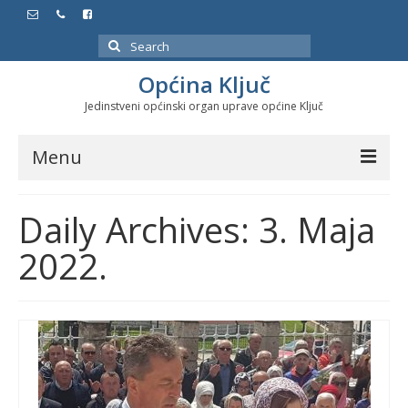
Search
for:
Općina Ključ
Jedinstveni općinski organ uprave općine Ključ
Menu
Dokumenti
Daily Archives: 3. Maja
Službeni glasnici
2022.
Javne nabavke
Značajni datumi i manifestacije
Program energetske efikasnosti u stambenom
sektoru