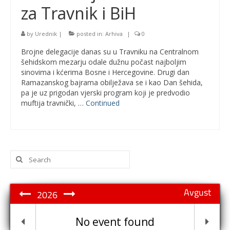
za Travnik i BiH
by
Urednik
|
posted in:
Arhiva
|
0
Brojne delegacije danas su u Travniku na Centralnom
šehidskom mezarju odale dužnu počast najboljim
sinovima i kćerima Bosne i Hercegovine. Drugi dan
Ramazanskog bajrama obilježava se i kao Dan šehida,
pa je uz prigodan vjerski program koji je predvodio
muftija travnički, …
Continued
Search
for:
Avgust
2026
No event found