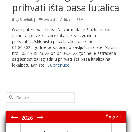
prihvatilišta pasa lutalica
by
Urednik
|
posted in:
Arhiva
|
0
Ovim putem Vas obavještavamo da je Služba nakon
javne rasprave za izbor lokacije za izgradnju
prihvatilišta/skloništa pasa lutalica održane
01.04.2022.godine postupila po zaključcima iste. Aktom
broj: 03-19-sl-23/22 od 04.04.2022.godine je zatražena
saglasnost za izgradnju prihvatilišta pasa lutalica na
lokalitetu Lanište …
Continued
Search
for:
Avgust
2026