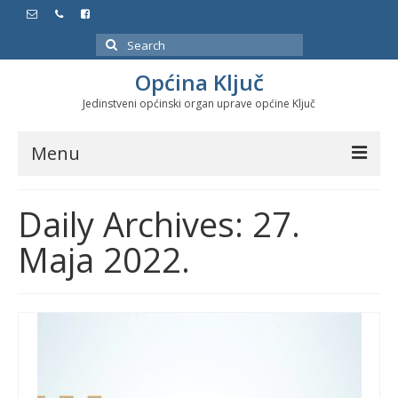
Search
for:
Općina Ključ
Jedinstveni općinski organ uprave općine Ključ
Menu
Dokumenti
Daily Archives: 27.
Službeni glasnici
Maja 2022.
Javne nabavke
Značajni datumi i manifestacije
Program energetske efikasnosti u stambenom
sektoru