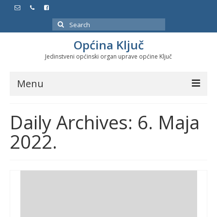
Search
for:
Općina Ključ
Jedinstveni općinski organ uprave općine Ključ
Menu
Dokumenti
Daily Archives: 6. Maja
Službeni glasnici
2022.
Javne nabavke
Značajni datumi i manifestacije
Program energetske efikasnosti u stambenom
sektoru