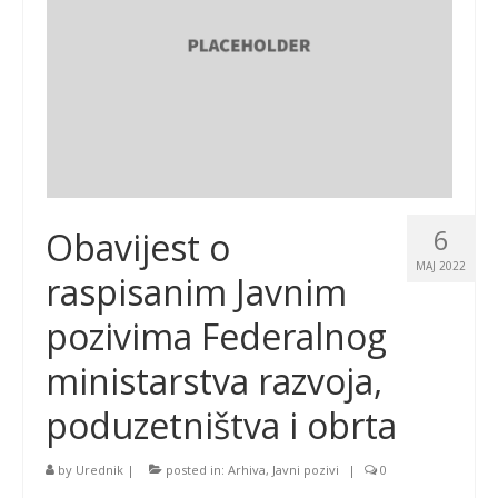
6
Obavijest o
MAJ 2022
raspisanim Javnim
pozivima Federalnog
ministarstva razvoja,
poduzetništva i obrta
by
Urednik
|
posted in:
Arhiva
,
Javni pozivi
|
0