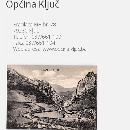
Općina Ključ
Branilaca BiH br. 78
79280 Ključ
Telefon: 037/661-100
Faks: 037/661-104
Web adresa: www.opcina-kljuc.ba