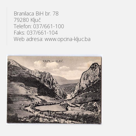
Branilaca BiH br. 78
79280 Ključ
Telefon: 037/661-100
Faks: 037/661-104
Web adresa: www.opcina-kljuc.ba