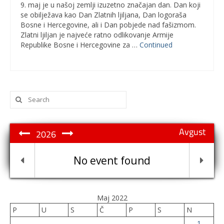
9. maj je u našoj zemlji izuzetno značajan dan. Dan koji
se obilježava kao Dan Zlatnih ljiljana, Dan logoraša
Bosne i Hercegovine, ali i Dan pobjede nad fašizmom.
Zlatni ljiljan je najveće ratno odlikovanje Armije
Republike Bosne i Hercegovine za …
Continued
Search
for:
Avgust
2026
No event found
Maj 2022
P
U
S
Č
P
S
N
1