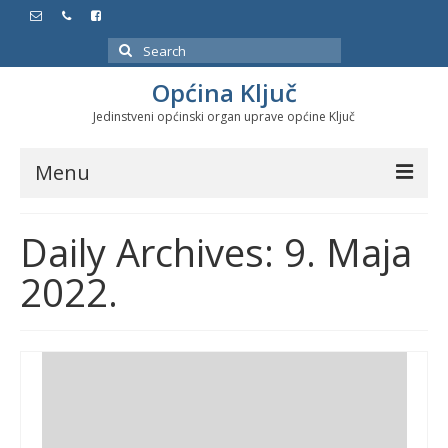
Search
for:
Općina Ključ
Jedinstveni općinski organ uprave općine Ključ
Menu
Dokumenti
Daily Archives: 9. Maja
Službeni glasnici
2022.
Javne nabavke
Značajni datumi i manifestacije
Program energetske efikasnosti u stambenom
sektoru