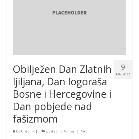
9
Obilježen Dan Zlatnih
MAJ 2022
ljiljana, Dan logoraša
Bosne i Hercegovine i
Dan pobjede nad
fašizmom
by
Urednik
|
posted in:
Arhiva
|
0