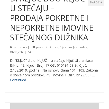
MAR 2019
U STEČAJU –
PRODAJA POKRETNE I
NEPOKRETNE IMOVINE
STEČAJNOG DUŽNIKA
by
Urednik
|
posted in:
Arhiva
,
Dijaspora
,
Javni oglasi
,
Obavijesti
|
0
DI “KLJUČ” d.o.o. KLJUČ – u stečaju Ključ Ul.branilaca
BiH br.42, Ključ Broj: 17 OSt 015191 09 St Ključ,
27.02.2019. godine Na osnovu člana 101 i 103. Zakona
o stečajnom postupku (“SI. novine F BiH”, br 29/03 i …
Continued