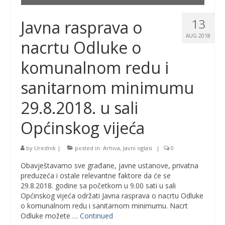
13
Javna rasprava o
AUG 2018
nacrtu Odluke o
komunalnom redu i
sanitarnom minimumu
29.8.2018. u sali
Općinskog vijeća
by
Urednik
|
posted in:
Arhiva
,
Javni oglasi
|
0
Obavještavamo sve građane, javne ustanove, privatna
preduzeća i ostale relevantne faktore da će se
29.8.2018. godine sa početkom u 9.00 sati u sali
Općinskog vijeća održati Javna rasprava o nacrtu Odluke
o komunalnom redu i sanitarnom minimumu. Nacrt
Odluke možete …
Continued