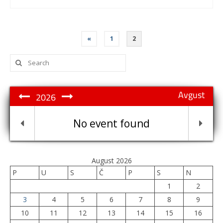
Posts
«
1
2
pagination
Search
for:
Avgust
2026
No event found
August 2026
P
U
S
Č
P
S
N
1
2
3
4
5
6
7
8
9
10
11
12
13
14
15
16