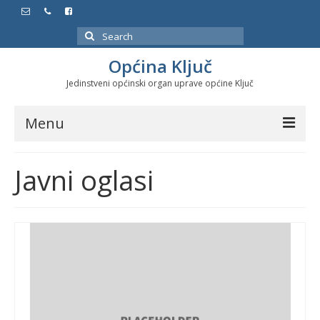
Search
for:
Općina Ključ
Jedinstveni općinski organ uprave općine Ključ
Menu
Dokumenti
Javni oglasi
Službeni glasnici
Javne nabavke
Značajni datumi i manifestacije
Program energetske efikasnosti u stambenom
sektoru