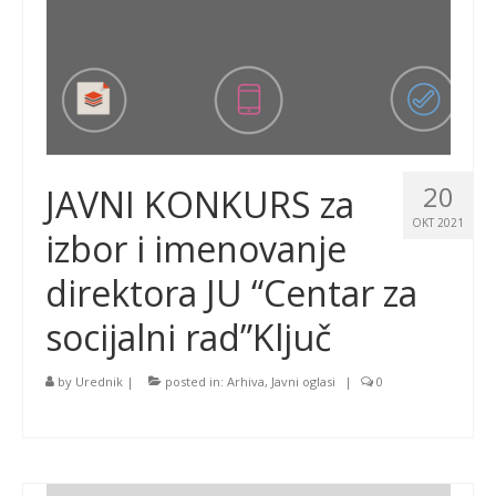
20
JAVNI KONKURS za
OKT 2021
izbor i imenovanje
direktora JU “Centar za
socijalni rad”Ključ
by
Urednik
|
posted in:
Arhiva
,
Javni oglasi
|
0