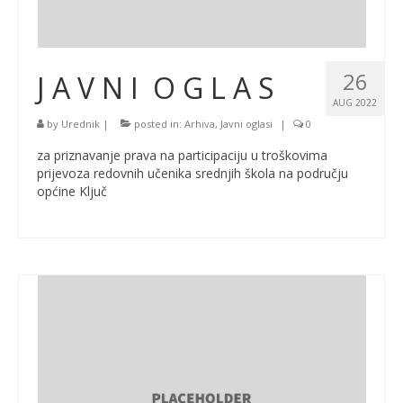
26
J A V N I O G L A S
AUG 2022
by
Urednik
|
posted in:
Arhiva
,
Javni oglasi
|
0
za priznavanje prava na participaciju u troškovima
prijevoza redovnih učenika srednjih škola na području
općine Ključ