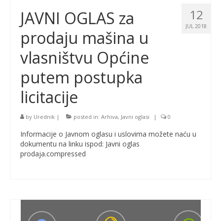
12
JAVNI OGLAS za
JUL 2018
prodaju mašina u
vlasništvu Općine
putem postupka
licitacije
by
Urednik
|
posted in:
Arhiva
,
Javni oglasi
|
0
Informacije o Javnom oglasu i uslovima možete naću u
dokumentu na linku ispod: Javni oglas
prodaja.compressed