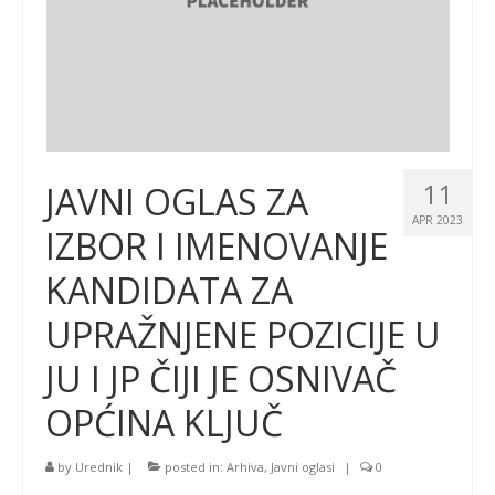
11
JAVNI OGLAS ZA
APR 2023
IZBOR I IMENOVANJE
KANDIDATA ZA
UPRAŽNJENE POZICIJE U
JU I JP ČIJI JE OSNIVAČ
OPĆINA KLJUČ
by
Urednik
|
posted in:
Arhiva
,
Javni oglasi
|
0