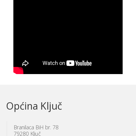
Općina Ključ
Branilaca BiH br. 78
79280 Ključ