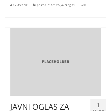
by
Urednik
|
posted in:
Arhiva
,
Javni oglasi
|
0
1
JAVNI OGLAS ZA
JUN 2020