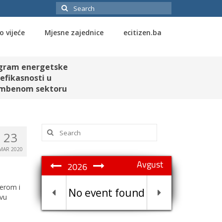
Search
for:
o vijeće
Mjesne zajednice
ecitizen.ba
gram energetske
efikasnosti u
mbenom sektoru
Search
23
for:
MAR 2020
Avgust
2026
jerom i
No event found
tvu