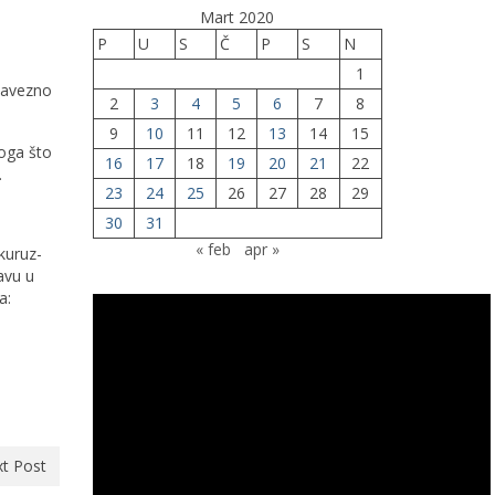
Mart 2020
P
U
S
Č
P
S
N
1
obavezno
2
3
4
5
6
7
8
9
10
11
12
13
14
15
loga što
16
17
18
19
20
21
22
.
23
24
25
26
27
28
29
30
31
« feb
apr »
kuruz-
avu u
a:
t Post