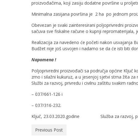
proizvođačima, koji zasiju dodatne površine u proljetnoj
Minimalna zasijana površina je 2 ha po jednom proi
Obevezan je svaki zainteresirani poljoprivredni proiz
sačuva sve fiskalne račune o kupnji repromaterijala, j
Realizacija za navedeno će početi nakon usvajanja B
Budžet nije još usvojen i nadamo se da će isti biti 
Napomena !
Poljoprivredni proizvođači sa područja općine Ključ ko
zrno i silažni kukuruz, a u jesenjoj sjetvi strna žita
Službi za razvoj, privredu i civilnu zaštitu svakim
– 037/661-126 i
– 037/316-232.
Ključ, 23.03.2020.godine Služba za razvoj, privre
Previous Post