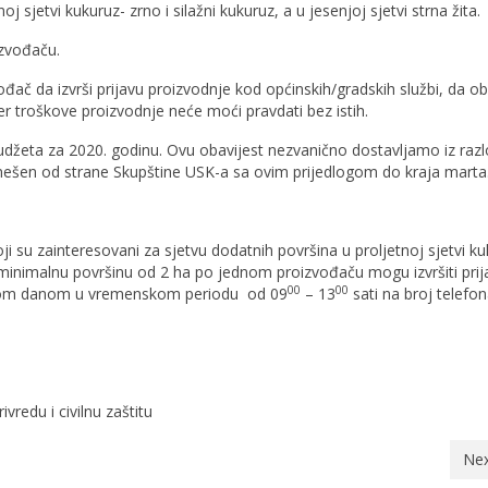
 sjetvi kukuruz- zrno i silažni kukuruz, a u jesenjoj sjetvi strna žita.
zvođaču.
vođač da izvrši prijavu proizvodnje kod općinskih/gradskih službi, da 
er troškove proizvodnje neće moći pravdati bez istih.
udžeta za 2020. godinu. Ovu obavijest nezvanično dostavljamo iz raz
donešen od strane Skupštine USK-a sa ovim prijedlogom do kraja marta
ji su zainteresovani za sjetvu dodatnih površina u proljetnoj sjetvi ku
 za minimalnu površinu od 2 ha po jednom proizvođaču mogu izvršiti prij
00
00
 radnom danom u vremenskom periodu od 09
– 13
sati na broj telefon
du i civilnu zaštitu
Nex