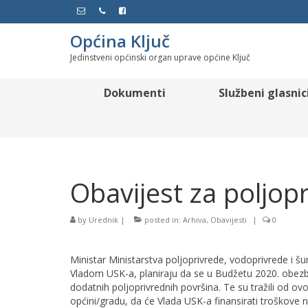
Općina Ključ
Jedinstveni općinski organ uprave općine Ključ
Dokumenti
Službeni glasnic
Obavijest za poljop
by
Urednik
|
posted in:
Arhiva
,
Obavijesti
|
0
Ministar Ministarstva poljoprivrede, vodoprivrede i 
Vladom USK-a, planiraju da se u Budžetu 2020. obezbi
dodatnih poljoprivrednih površina. Te su tražili od ov
općini/gradu, da će Vlada USK-a finansirati troškove n