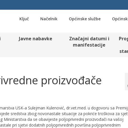
Ključ
Načelnik
Općinske službe
Općinsk
i
Javne nabavke
Značajni datumi i
Pro
manifestacije
sta
rivredne proizvođače
šumarstva USK-a Sulejman Kulenović, dr.vet.med. u dogovoru sa Premi
jede sredstva zbog novonastale situacije za pokriće troškova za sje
og Ministarstva da se obavijeste poljoprivredni proizvođači na vašoj
astale pri sjetvi dodatnih poljoprivrednih površina poljoprivrednim