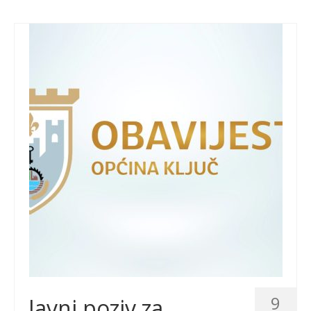
9
Javni poziv za