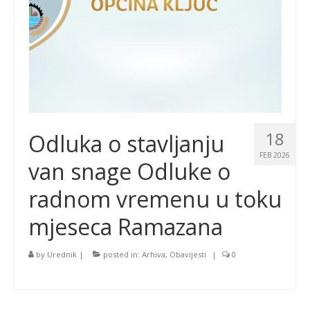
18
Odluka o stavljanju
FEB 2026
van snage Odluke o
radnom vremenu u toku
mjeseca Ramazana
by
Urednik
|
posted in:
Arhiva
,
Obavijesti
|
0