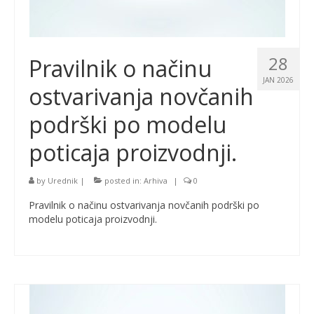
28
Pravilnik o načinu
JAN 2026
ostvarivanja novčanih
podrški po modelu
poticaja proizvodnji.
by
Urednik
|
posted in:
Arhiva
|
0
Pravilnik o načinu ostvarivanja novčanih podrški po
modelu poticaja proizvodnji.