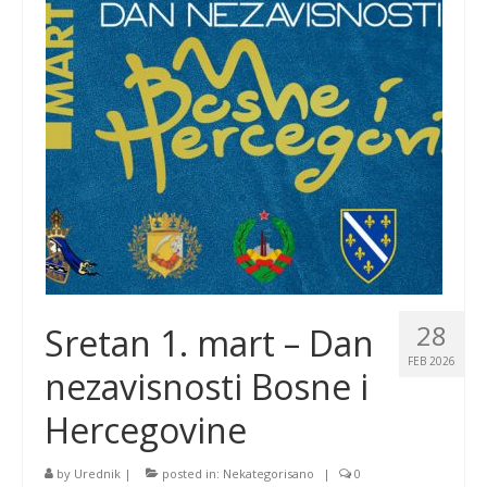
28
Sretan 1. mart – Dan
FEB 2026
nezavisnosti Bosne i
Hercegovine
by
Urednik
|
posted in:
Nekategorisano
|
0