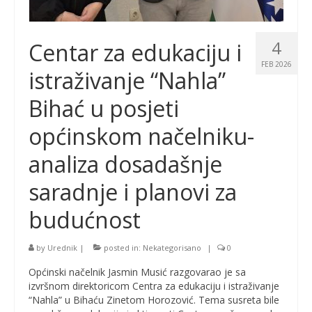
4
Centar za edukaciju i
FEB 2026
istraživanje “Nahla”
Bihać u posjeti
općinskom načelniku-
analiza dosadašnje
saradnje i planovi za
budućnost
by
Urednik
|
posted in:
Nekategorisano
|
0
Općinski načelnik Jasmin Musić razgovarao je sa
izvršnom direktoricom Centra za edukaciju i istraživanje
“Nahla” u Bihaću Zinetom Horozović. Tema susreta bile