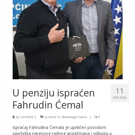
11
U penziju ispraćen
FEB 2026
Fahrudin Ćemal
by
Urednik
|
posted in:
Nekategorisano
|
0
Ispraćaj Fahrudina Ćemala je upriličen povodom
završetka njegovog radnog angažmana i odlaska u