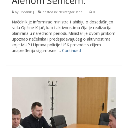
Alenom Šehićem.
by
Urednik
|
posted in:
Nekategorisano
|
0
Načelnik je informirao ministra Habibiju o dosadašnjen
radu Općine Ključ, kao i aktivnostima čija je realizacija
planirana u narednom periodu.Ministar je ovom prilikom
upoznao načelnika i predsjedavajućeg o aktivnostima
koje MUP i Uprava policije USK provode s ciljem
unapređenja sigurnosne …
Continued