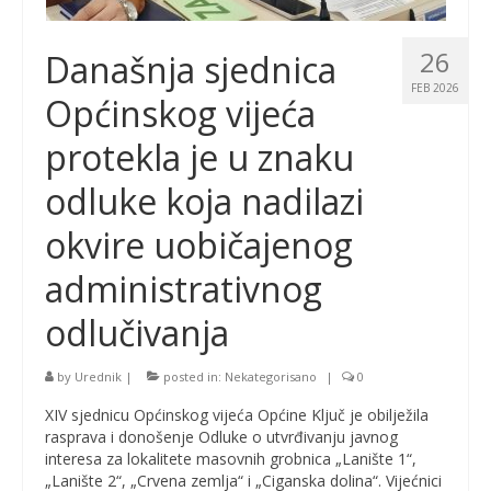
26
Današnja sjednica
FEB 2026
Općinskog vijeća
protekla je u znaku
odluke koja nadilazi
okvire uobičajenog
administrativnog
odlučivanja
by
Urednik
|
posted in:
Nekategorisano
|
0
XIV sjednicu Općinskog vijeća Općine Ključ je obilježila
rasprava i donošenje Odluke o utvrđivanju javnog
interesa za lokalitete masovnih grobnica „Lanište 1“,
„Lanište 2“, „Crvena zemlja“ i „Ciganska dolina“. Vijećnici