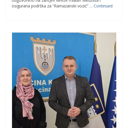
odgovoreno na zahtjev Mreže mladih Medžlisa i
osigurana podrška za “Ramazanski vozić” …
Continued