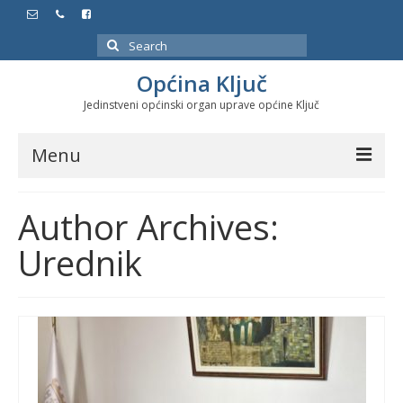
Search
for:
Općina Ključ
Jedinstveni općinski organ uprave općine Ključ
Menu
Dokumenti
Author Archives:
Službeni glasnici
Urednik
Javne nabavke
Značajni datumi i manifestacije
Program energetske efikasnosti u stambenom
sektoru