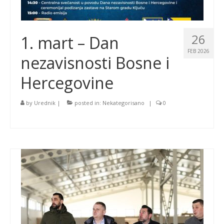
26
1. mart – Dan
FEB 2026
nezavisnosti Bosne i
Hercegovine
by
Urednik
|
posted in:
Nekategorisano
|
0