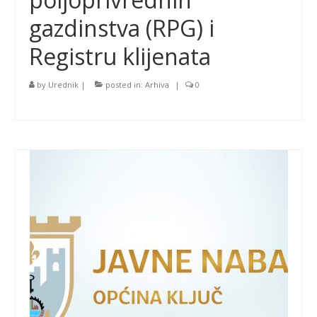
gazdinstva (RPG) i
Registru klijenata
by
Urednik
|
posted in:
Arhiva
|
0