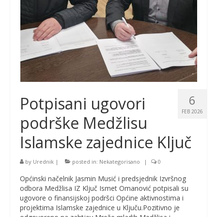
6
Potpisani ugovori
FEB 2026
podrške Medžlisu
Islamske zajednice Ključ
by
Urednik
|
posted in:
Nekategorisano
|
0
Općinski načelnik Jasmin Musić i predsjednik Izvršnog
odbora Medžlisa IZ Ključ Ismet Omanović potpisali su
ugovore o finansijskoj podršci Općine aktivnostima i
projektima Islamske zajednice u Ključu.Pozitivno je