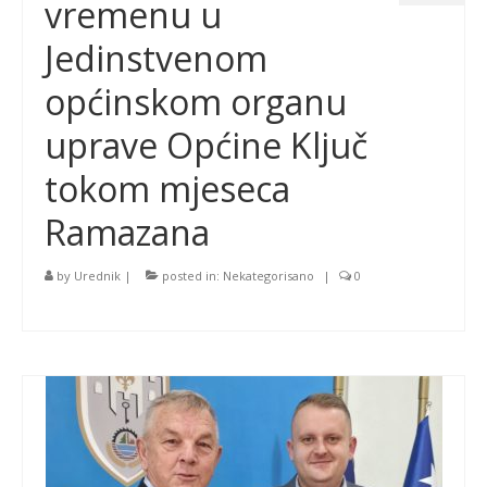
vremenu u
Jedinstvenom
općinskom organu
uprave Općine Ključ
tokom mjeseca
Ramazana
by
Urednik
|
posted in:
Nekategorisano
|
0