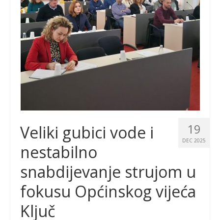
19
Veliki gubici vode i
DEC 2025
nestabilno
snabdijevanje strujom u
fokusu Općinskog vijeća
Ključ