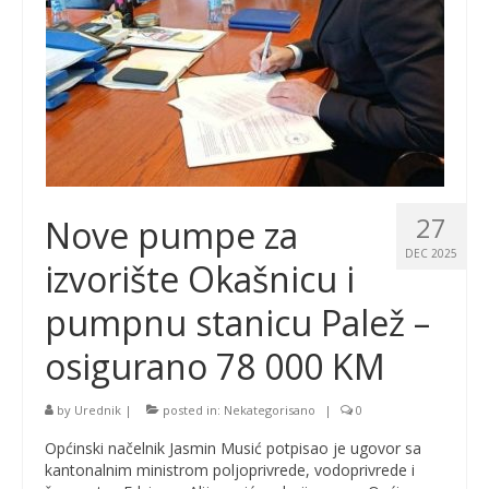
27
Nove pumpe za
DEC 2025
izvorište Okašnicu i
pumpnu stanicu Palež –
osigurano 78 000 KM
by
Urednik
|
posted in:
Nekategorisano
|
0
Općinski načelnik Jasmin Musić potpisao je ugovor sa
kantonalnim ministrom poljoprivrede, vodoprivrede i