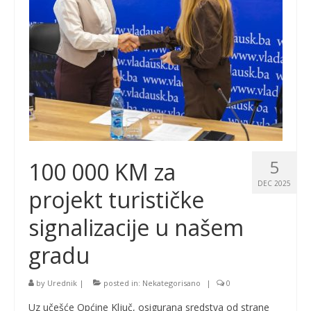
5
100 000 KM za
DEC 2025
projekt turističke
signalizacije u našem
gradu
by
Urednik
|
posted in:
Nekategorisano
|
0
Uz učešće Općine Ključ, osigurana sredstva od strane