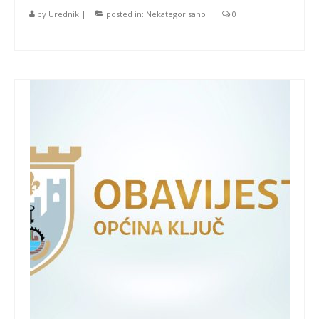
by
Urednik
|
posted in:
Nekategorisano
|
0