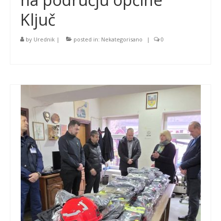
Ključ
by
Urednik
|
posted in:
Nekategorisano
|
0