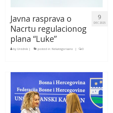
9
Javna rasprava o
DEC 2025
Nacrtu regulacionog
plana “Luke”
by
Urednik
|
posted in:
Nekategorisano
|
0