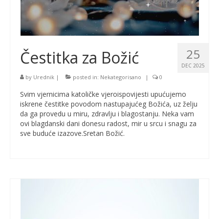
25
Čestitka za Božić
DEC 2025
by
Urednik
|
posted in:
Nekategorisano
|
0
Svim vjernicima katoličke vjeroispovijesti upućujemo
iskrene čestitke povodom nastupajućeg Božića, uz želju
da ga provedu u miru, zdravlju i blagostanju. Neka vam
ovi blagdanski dani donesu radost, mir u srcu i snagu za
sve buduće izazove.Sretan Božić.