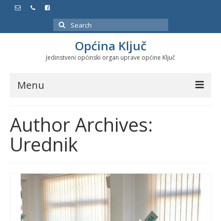
Search
for:
Općina Ključ
Jedinstveni općinski organ uprave općine Ključ
Menu
Dokumenti
Author Archives:
Službeni glasnici
Urednik
Javne nabavke
Značajni datumi i manifestacije
Program energetske efikasnosti u stambenom
sektoru