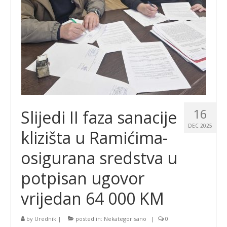
16
Slijedi II faza sanacije
DEC 2025
klizišta u Ramićima-
osigurana sredstva u
potpisan ugovor
vrijedan 64 000 KM
by
Urednik
|
posted in:
Nekategorisano
|
0