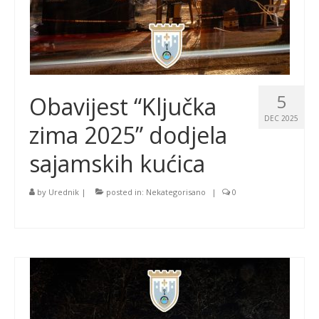
5
Obavijest “Ključka
DEC 2025
zima 2025” dodjela
sajamskih kućica
by
Urednik
|
posted in:
Nekategorisano
|
0