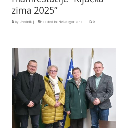
zima 2025”
by
Urednik
|
posted in:
Nekategorisano
|
0