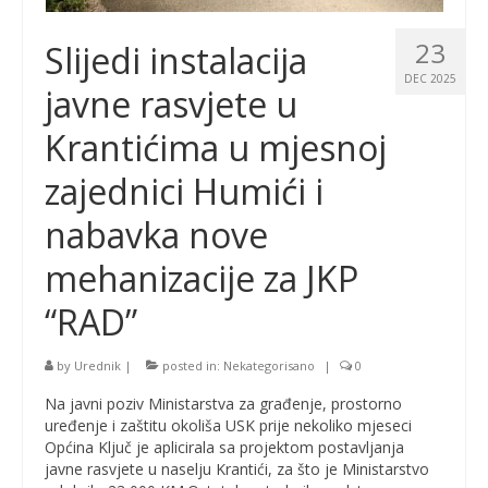
23
Slijedi instalacija
DEC 2025
javne rasvjete u
Krantićima u mjesnoj
zajednici Humići i
nabavka nove
mehanizacije za JKP
“RAD”
by
Urednik
|
posted in:
Nekategorisano
|
0
Na javni poziv Ministarstva za građenje, prostorno
uređenje i zaštitu okoliša USK prije nekoliko mjeseci
Općina Ključ je aplicirala sa projektom postavljanja
javne rasvjete u naselju Krantići, za što je Ministarstvo