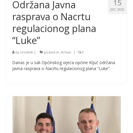
15
Održana Javna
DEC 2025
rasprava o Nacrtu
regulacionog plana
“Luke”
by
Urednik
|
posted in:
Arhiva
|
0
Danas je u sali Općinskog vijeća općine Ključ održana
Javna rasprava o Nacrtu regulacionog plana “Luke”.